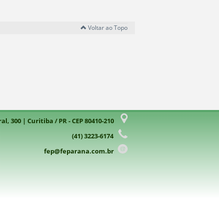
Voltar ao Topo
l, 300 | Curitiba / PR - CEP 80410-210
(41) 3223-6174
fep@feparana.com.br