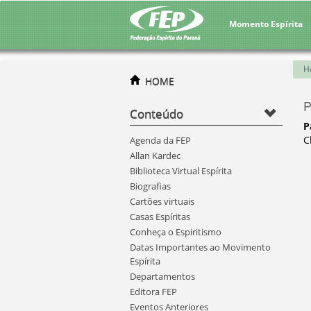
Momento Espírita
H
HOME
P
Conteúdo
P
C
Agenda da FEP
Allan Kardec
Biblioteca Virtual Espírita
Biografias
Cartões virtuais
Casas Espíritas
Conheça o Espiritismo
Datas Importantes ao Movimento
Espírita
Departamentos
Editora FEP
Eventos Anteriores