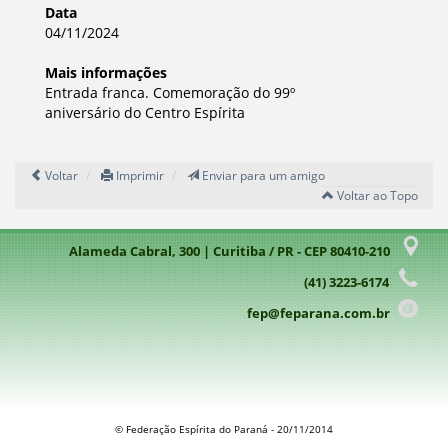
Data
04/11/2024
Mais informações
Entrada franca. Comemoração do 99º
aniversário do Centro Espírita
Voltar
Imprimir
Enviar para um amigo
Voltar ao Topo
Alameda Cabral, 300 | Curitiba / PR - CEP 80410-210
(41) 3223-6174
fep@feparana.com.br
© Federação Espírita do Paraná - 20/11/2014