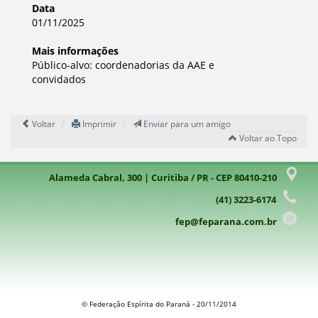
Data
01/11/2025
Mais informações
Público-alvo: coordenadorias da AAE e
convidados
Voltar
Imprimir
Enviar para um amigo
Voltar ao Topo
Alameda Cabral, 300 | Curitiba / PR - CEP 80410-210
(41) 3223-6174
fep@feparana.com.br
© Federação Espírita do Paraná - 20/11/2014