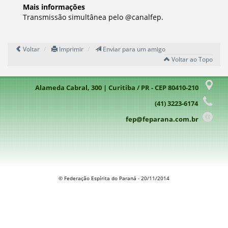
Mais informações
Transmissão simultânea pelo @canalfep.
Voltar
Imprimir
Enviar para um amigo
Voltar ao Topo
Alameda Cabral, 300 | Curitiba / PR - CEP 80410-210
(41) 3223-6174
fep@feparana.com.br
© Federação Espírita do Paraná - 20/11/2014