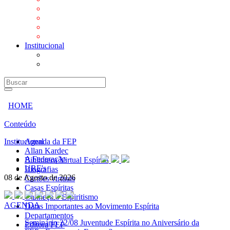
Mensagens
Orientações aos Centros espíritas
Programa Vida e Valores
Subsídios para Centros Espíritas
Institucional
A Federação
URE's
HOME
Conteúdo
Institucional
Agenda da FEP
Allan Kardec
A Federação
Biblioteca Virtual Espírita
URE's
Biografias
08 de Agosto de 2026
Cartões virtuais
Casas Espíritas
Conheça o Espiritismo
AGENDA
Datas Importantes ao Movimento Espírita
Departamentos
Seminário
22/08 Juventude Espírita no Aniversário da
Editora FEP