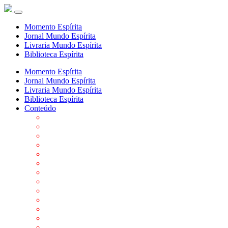
Momento Espírita
Jornal Mundo Espírita
Livraria Mundo Espírita
Biblioteca Espírita
Momento Espírita
Jornal Mundo Espírita
Livraria Mundo Espírita
Biblioteca Espírita
Conteúdo
Agenda da FEP
Allan Kardec
Biblioteca Virtual Espírita
Biografias
Cartões virtuais
Casas Espíritas
Conheça o Espiritismo
Datas Importantes ao Movimento Espírita
Departamentos
Editora FEP
Eventos Anteriores
Galeria de Fotos
Links