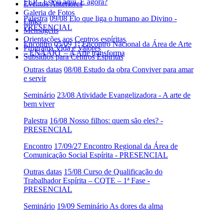
FEP - Estou aqui. E agora?
Eventos Anteriores
Galeria de Fotos
Palestra
09/08 Elo que liga o humano ao Divino -
Links
PRESENCIAL
Mensagens
Orientações aos Centros espíritas
Encontro
05/09 1º Encontro Nacional da Área de Arte
Programa Vida e Valores
– ENAART – A Arte transforma
Subsídios para Centros Espíritas
Outras datas
08/08 Estudo da obra Conviver para amar
e servir
Seminário
23/08 Atividade Evangelizadora - A arte de
bem viver
Palestra
16/08 Nosso filhos: quem são eles? -
PRESENCIAL
Encontro
17/09/27 Encontro Regional da Área de
Comunicação Social Espírita - PRESENCIAL
Outras datas
15/08 Curso de Qualificação do
Trabalhador Espírita – CQTE – 1ª Fase -
PRESENCIAL
Seminário
19/09 Seminário As dores da alma