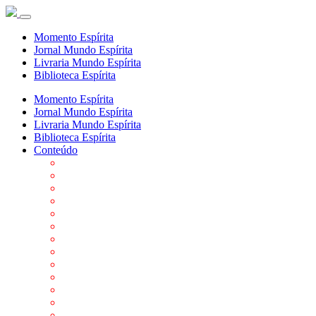
Momento Espírita
Jornal Mundo Espírita
Livraria Mundo Espírita
Biblioteca Espírita
Momento Espírita
Jornal Mundo Espírita
Livraria Mundo Espírita
Biblioteca Espírita
Conteúdo
Agenda da FEP
Allan Kardec
Biblioteca Virtual Espírita
Biografias
Cartões virtuais
Casas Espíritas
Conheça o Espiritismo
Datas Importantes ao Movimento Espírita
Departamentos
Editora FEP
Eventos Anteriores
Galeria de Fotos
Links