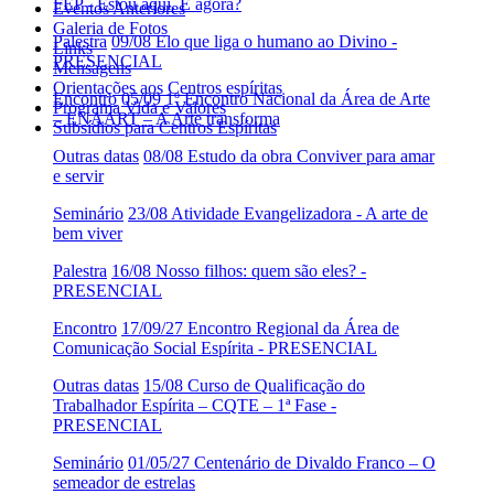
FEP - Estou aqui. E agora?
Eventos Anteriores
Galeria de Fotos
Palestra
09/08 Elo que liga o humano ao Divino -
Links
PRESENCIAL
Mensagens
Orientações aos Centros espíritas
Encontro
05/09 1º Encontro Nacional da Área de Arte
Programa Vida e Valores
– ENAART – A Arte transforma
Subsídios para Centros Espíritas
Outras datas
08/08 Estudo da obra Conviver para amar
e servir
Seminário
23/08 Atividade Evangelizadora - A arte de
bem viver
Palestra
16/08 Nosso filhos: quem são eles? -
PRESENCIAL
Encontro
17/09/27 Encontro Regional da Área de
Comunicação Social Espírita - PRESENCIAL
Outras datas
15/08 Curso de Qualificação do
Trabalhador Espírita – CQTE – 1ª Fase -
PRESENCIAL
Seminário
01/05/27 Centenário de Divaldo Franco – O
semeador de estrelas