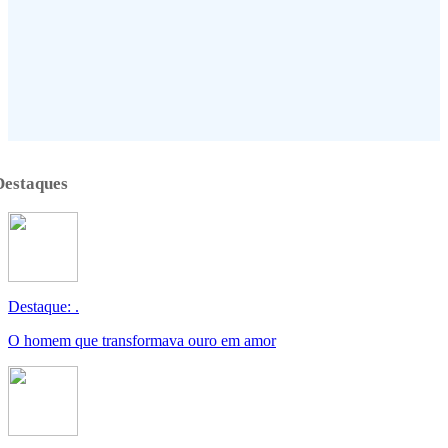
Destaques
Destaque: .
O homem que transformava ouro em amor