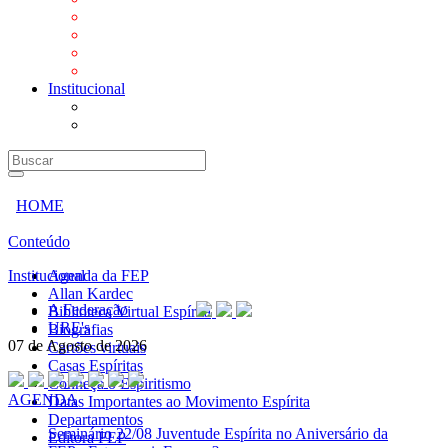
Mensagens
Orientações aos Centros espíritas
Programa Vida e Valores
Subsídios para Centros Espíritas
Institucional
A Federação
URE's
HOME
Conteúdo
Institucional
Agenda da FEP
Allan Kardec
A Federação
Biblioteca Virtual Espírita
URE's
Biografias
07 de Agosto de 2026
Cartões virtuais
Casas Espíritas
Conheça o Espiritismo
AGENDA
Datas Importantes ao Movimento Espírita
Departamentos
Seminário
22/08 Juventude Espírita no Aniversário da
Editora FEP