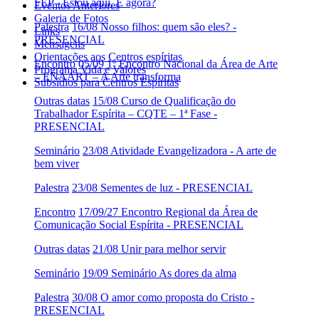
FEP - Estou aqui. E agora?
Eventos Anteriores
Galeria de Fotos
Palestra
16/08 Nosso filhos: quem são eles? -
Links
PRESENCIAL
Mensagens
Orientações aos Centros espíritas
Encontro
05/09 1º Encontro Nacional da Área de Arte
Programa Vida e Valores
– ENAART – A Arte transforma
Subsídios para Centros Espíritas
Outras datas
15/08 Curso de Qualificação do
Trabalhador Espírita – CQTE – 1ª Fase -
PRESENCIAL
Seminário
23/08 Atividade Evangelizadora - A arte de
bem viver
Palestra
23/08 Sementes de luz - PRESENCIAL
Encontro
17/09/27 Encontro Regional da Área de
Comunicação Social Espírita - PRESENCIAL
Outras datas
21/08 Unir para melhor servir
Seminário
19/09 Seminário As dores da alma
Palestra
30/08 O amor como proposta do Cristo -
PRESENCIAL