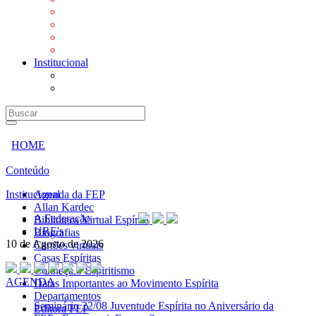
Mensagens
Orientações aos Centros espíritas
Programa Vida e Valores
Subsídios para Centros Espíritas
Institucional
A Federação
URE's
HOME
Conteúdo
Institucional
Agenda da FEP
Allan Kardec
A Federação
Biblioteca Virtual Espírita
URE's
Biografias
10 de Agosto de 2026
Cartões virtuais
Casas Espíritas
Conheça o Espiritismo
AGENDA
Datas Importantes ao Movimento Espírita
Departamentos
Seminário
22/08 Juventude Espírita no Aniversário da
Editora FEP