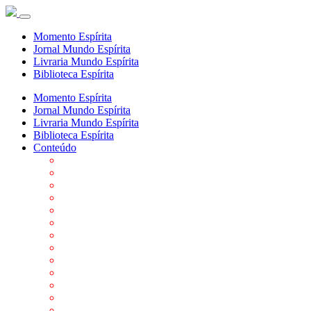
Momento Espírita
Jornal Mundo Espírita
Livraria Mundo Espírita
Biblioteca Espírita
Momento Espírita
Jornal Mundo Espírita
Livraria Mundo Espírita
Biblioteca Espírita
Conteúdo
Agenda da FEP
Allan Kardec
Biblioteca Virtual Espírita
Biografias
Cartões virtuais
Casas Espíritas
Conheça o Espiritismo
Datas Importantes ao Movimento Espírita
Departamentos
Editora FEP
Eventos Anteriores
Galeria de Fotos
Links