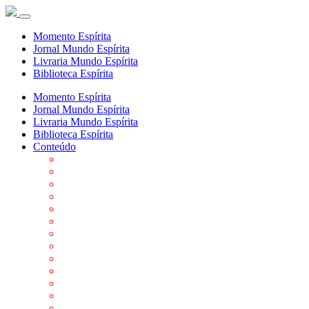
Momento Espírita
Jornal Mundo Espírita
Livraria Mundo Espírita
Biblioteca Espírita
Momento Espírita
Jornal Mundo Espírita
Livraria Mundo Espírita
Biblioteca Espírita
Conteúdo
Agenda da FEP
Allan Kardec
Biblioteca Virtual Espírita
Biografias
Cartões virtuais
Casas Espíritas
Conheça o Espiritismo
Datas Importantes ao Movimento Espírita
Departamentos
Editora FEP
Eventos Anteriores
Galeria de Fotos
Links