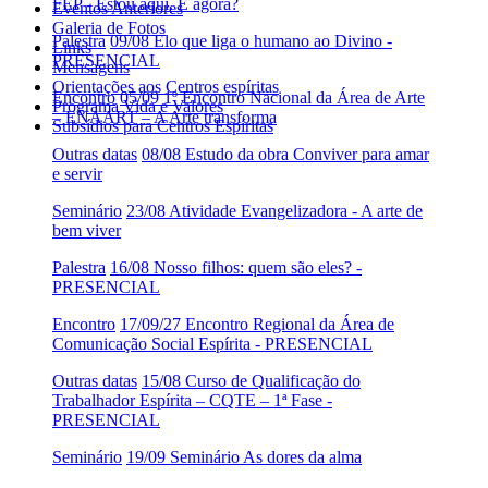
FEP - Estou aqui. E agora?
Eventos Anteriores
Galeria de Fotos
Palestra
09/08 Elo que liga o humano ao Divino -
Links
PRESENCIAL
Mensagens
Orientações aos Centros espíritas
Encontro
05/09 1º Encontro Nacional da Área de Arte
Programa Vida e Valores
– ENAART – A Arte transforma
Subsídios para Centros Espíritas
Outras datas
08/08 Estudo da obra Conviver para amar
e servir
Seminário
23/08 Atividade Evangelizadora - A arte de
bem viver
Palestra
16/08 Nosso filhos: quem são eles? -
PRESENCIAL
Encontro
17/09/27 Encontro Regional da Área de
Comunicação Social Espírita - PRESENCIAL
Outras datas
15/08 Curso de Qualificação do
Trabalhador Espírita – CQTE – 1ª Fase -
PRESENCIAL
Seminário
19/09 Seminário As dores da alma