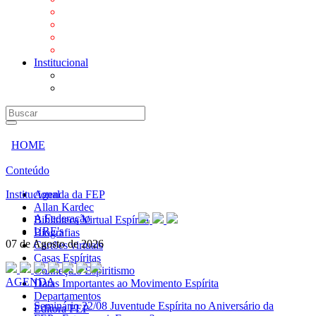
Mensagens
Orientações aos Centros espíritas
Programa Vida e Valores
Subsídios para Centros Espíritas
Institucional
A Federação
URE's
HOME
Conteúdo
Institucional
Agenda da FEP
Allan Kardec
A Federação
Biblioteca Virtual Espírita
URE's
Biografias
07 de Agosto de 2026
Cartões virtuais
Casas Espíritas
Conheça o Espiritismo
AGENDA
Datas Importantes ao Movimento Espírita
Departamentos
Seminário
22/08 Juventude Espírita no Aniversário da
Editora FEP