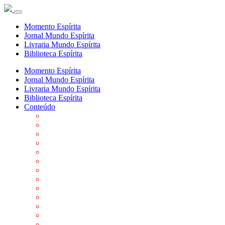
Momento Espírita
Jornal Mundo Espírita
Livraria Mundo Espírita
Biblioteca Espírita
Momento Espírita
Jornal Mundo Espírita
Livraria Mundo Espírita
Biblioteca Espírita
Conteúdo
Agenda da FEP
Allan Kardec
Biblioteca Virtual Espírita
Biografias
Cartões virtuais
Casas Espíritas
Conheça o Espiritismo
Datas Importantes ao Movimento Espírita
Departamentos
Editora FEP
Eventos Anteriores
Galeria de Fotos
Links