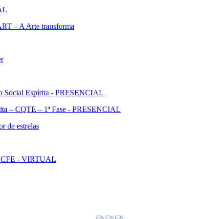
IAL
ART – A Arte transforma
er
ão Social Espírita - PRESENCIAL
pírita – CQTE – 1ª Fase - PRESENCIAL
r de estrelas
l - CFE - VIRTUAL