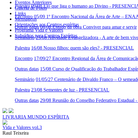
Eventos Anteriores
Palestra
09/08 Elo que liga o humano ao Divino - PRESENC
Galeria de Fotos
Links
Encontro
05/09 1º Encontro Nacional da Área de Arte – ENA
Mensagens
Orientações aos Centros espíritas
Outras datas
08/08 Estudo da obra Conviver para amar e servir
Programa Vida e Valores
Subsídios para Centros Espíritas
Seminário
23/08 Atividade Evangelizadora - A arte de bem viv
Palestra
16/08 Nosso filhos: quem são eles? - PRESENCIAL
Encontro
17/09/27 Encontro Regional da Área de Comunicaç
Outras datas
15/08 Curso de Qualificação do Trabalhador Es
Seminário
01/05/27 Centenário de Divaldo Franco – O semeado
Palestra
23/08 Sementes de luz - PRESENCIAL
Outras datas
29/08 Reunião do Conselho Federativo Estadua
LIVRARIA MUNDO ESPÍRITA
Vida e Valores vol.3
Raul Teixeira