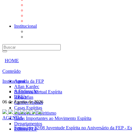
Mensagens
Orientações aos Centros espíritas
Programa Vida e Valores
Subsídios para Centros Espíritas
Institucional
A Federação
URE's
HOME
Conteúdo
Institucional
Agenda da FEP
Allan Kardec
A Federação
Biblioteca Virtual Espírita
URE's
Biografias
06 de Agosto de 2026
Cartões virtuais
Casas Espíritas
Conheça o Espiritismo
AGENDA
Datas Importantes ao Movimento Espírita
Departamentos
Seminário
22/08 Juventude Espírita no Aniversário da FEP - Es
Editora FEP