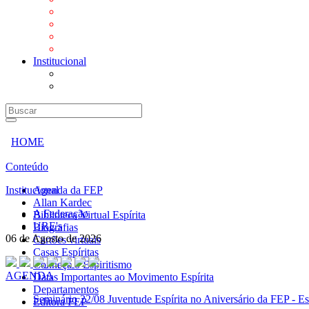
Mensagens
Orientações aos Centros espíritas
Programa Vida e Valores
Subsídios para Centros Espíritas
Institucional
A Federação
URE's
HOME
Conteúdo
Institucional
Agenda da FEP
Allan Kardec
A Federação
Biblioteca Virtual Espírita
URE's
Biografias
06 de Agosto de 2026
Cartões virtuais
Casas Espíritas
Conheça o Espiritismo
AGENDA
Datas Importantes ao Movimento Espírita
Departamentos
Seminário
22/08 Juventude Espírita no Aniversário da FEP - Es
Editora FEP