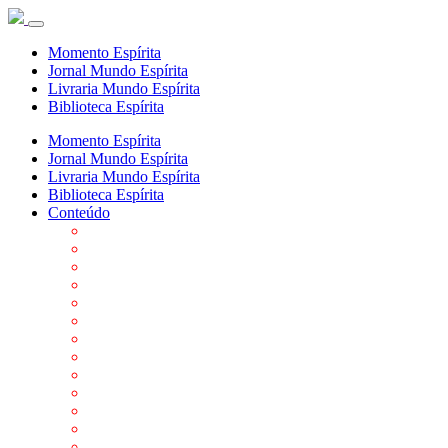
Momento Espírita
Jornal Mundo Espírita
Livraria Mundo Espírita
Biblioteca Espírita
Momento Espírita
Jornal Mundo Espírita
Livraria Mundo Espírita
Biblioteca Espírita
Conteúdo
Agenda da FEP
Allan Kardec
Biblioteca Virtual Espírita
Biografias
Cartões virtuais
Casas Espíritas
Conheça o Espiritismo
Datas Importantes ao Movimento Espírita
Departamentos
Editora FEP
Eventos Anteriores
Galeria de Fotos
Links