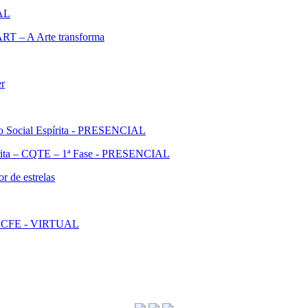
IAL
ART – A Arte transforma
er
ão Social Espírita - PRESENCIAL
pírita – CQTE – 1ª Fase - PRESENCIAL
r de estrelas
l - CFE - VIRTUAL