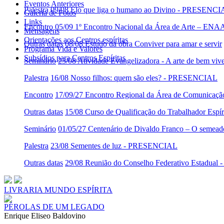
Eventos Anteriores
Palestra
09/08 Elo que liga o humano ao Divino - PRESENC
Galeria de Fotos
Links
Encontro
05/09 1º Encontro Nacional da Área de Arte – ENA
Mensagens
Orientações aos Centros espíritas
Outras datas
08/08 Estudo da obra Conviver para amar e servir
Programa Vida e Valores
Subsídios para Centros Espíritas
Seminário
23/08 Atividade Evangelizadora - A arte de bem viv
Palestra
16/08 Nosso filhos: quem são eles? - PRESENCIAL
Encontro
17/09/27 Encontro Regional da Área de Comunicaç
Outras datas
15/08 Curso de Qualificação do Trabalhador Es
Seminário
01/05/27 Centenário de Divaldo Franco – O semeado
Palestra
23/08 Sementes de luz - PRESENCIAL
Outras datas
29/08 Reunião do Conselho Federativo Estadua
LIVRARIA MUNDO ESPÍRITA
PÉROLAS DE UM LEGADO
Enrique Eliseo Baldovino