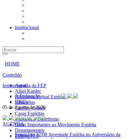
Mensagens
Orientações aos Centros espíritas
Programa Vida e Valores
Subsídios para Centros Espíritas
Institucional
A Federação
URE's
HOME
Conteúdo
Institucional
Agenda da FEP
Allan Kardec
A Federação
Biblioteca Virtual Espírita
URE's
Biografias
05 de Agosto de 2026
Cartões virtuais
Casas Espíritas
Conheça o Espiritismo
AGENDA
Datas Importantes ao Movimento Espírita
Departamentos
Seminário
22/08 Juventude Espírita no Aniversário da
Editora FEP