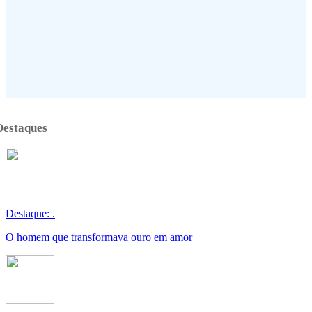
Destaques
Destaque: .
O homem que transformava ouro em amor