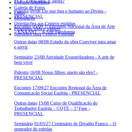
FEP - Estou aqui. E agora?
Eventos Anteriores
Galeria de Fotos
Palestra
09/08 Elo que liga o humano ao Divino -
Links
PRESENCIAL
Mensagens
Orientações aos Centros espíritas
Encontro
05/09 1º Encontro Nacional da Área de Arte
Programa Vida e Valores
– ENAART – A Arte transforma
Subsídios para Centros Espíritas
Outras datas
08/08 Estudo da obra Conviver para amar
e servir
Seminário
23/08 Atividade Evangelizadora - A arte de
bem viver
Palestra
16/08 Nosso filhos: quem são eles? -
PRESENCIAL
Encontro
17/09/27 Encontro Regional da Área de
Comunicação Social Espírita - PRESENCIAL
Outras datas
15/08 Curso de Qualificação do
Trabalhador Espírita – CQTE – 1ª Fase -
PRESENCIAL
Seminário
01/05/27 Centenário de Divaldo Franco – O
semeador de estrelas