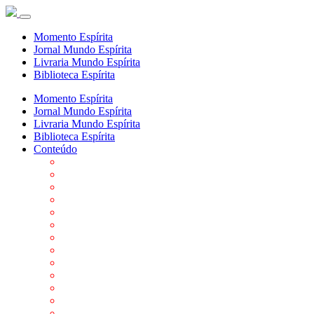
Momento Espírita
Jornal Mundo Espírita
Livraria Mundo Espírita
Biblioteca Espírita
Momento Espírita
Jornal Mundo Espírita
Livraria Mundo Espírita
Biblioteca Espírita
Conteúdo
Agenda da FEP
Allan Kardec
Biblioteca Virtual Espírita
Biografias
Cartões virtuais
Casas Espíritas
Conheça o Espiritismo
Datas Importantes ao Movimento Espírita
Departamentos
Editora FEP
Eventos Anteriores
Galeria de Fotos
Links