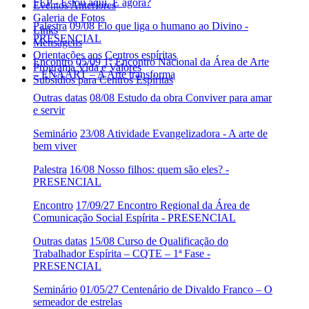
FEP - Estou aqui. E agora?
Eventos Anteriores
Galeria de Fotos
Palestra
09/08 Elo que liga o humano ao Divino -
Links
PRESENCIAL
Mensagens
Orientações aos Centros espíritas
Encontro
05/09 1º Encontro Nacional da Área de Arte
Programa Vida e Valores
– ENAART – A Arte transforma
Subsídios para Centros Espíritas
Outras datas
08/08 Estudo da obra Conviver para amar
e servir
Seminário
23/08 Atividade Evangelizadora - A arte de
bem viver
Palestra
16/08 Nosso filhos: quem são eles? -
PRESENCIAL
Encontro
17/09/27 Encontro Regional da Área de
Comunicação Social Espírita - PRESENCIAL
Outras datas
15/08 Curso de Qualificação do
Trabalhador Espírita – CQTE – 1ª Fase -
PRESENCIAL
Seminário
01/05/27 Centenário de Divaldo Franco – O
semeador de estrelas