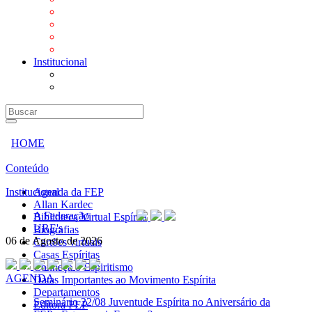
Mensagens
Orientações aos Centros espíritas
Programa Vida e Valores
Subsídios para Centros Espíritas
Institucional
A Federação
URE's
HOME
Conteúdo
Institucional
Agenda da FEP
Allan Kardec
A Federação
Biblioteca Virtual Espírita
URE's
Biografias
06 de Agosto de 2026
Cartões virtuais
Casas Espíritas
Conheça o Espiritismo
AGENDA
Datas Importantes ao Movimento Espírita
Departamentos
Seminário
22/08 Juventude Espírita no Aniversário da
Editora FEP