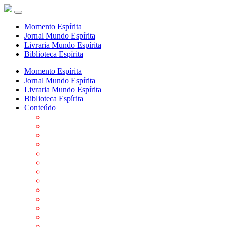
Momento Espírita
Jornal Mundo Espírita
Livraria Mundo Espírita
Biblioteca Espírita
Momento Espírita
Jornal Mundo Espírita
Livraria Mundo Espírita
Biblioteca Espírita
Conteúdo
Agenda da FEP
Allan Kardec
Biblioteca Virtual Espírita
Biografias
Cartões virtuais
Casas Espíritas
Conheça o Espiritismo
Datas Importantes ao Movimento Espírita
Departamentos
Editora FEP
Eventos Anteriores
Galeria de Fotos
Links