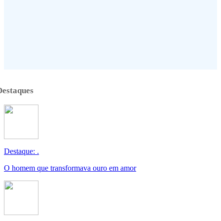
Destaques
Destaque: .
O homem que transformava ouro em amor