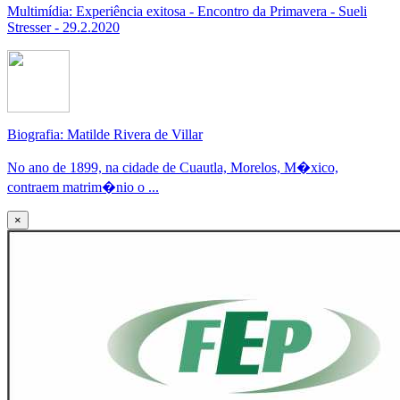
Multimídia: Experiência exitosa - Encontro da Primavera - Sueli
Stresser - 29.2.2020
Biografia: Matilde Rivera de Villar
No ano de 1899, na cidade de Cuautla, Morelos, M�xico,
contraem matrim�nio o ...
×