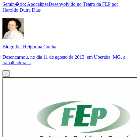
Semin�rio: ApocalipseDesenvolvido no Teatro da FEP por
Haroldo Dutra Dias
Biografia: Heigorina Cunha
Desencarnou, no dia 11 de agosto de 2013, em Uberaba, MG, a
trabalhadora ...
×