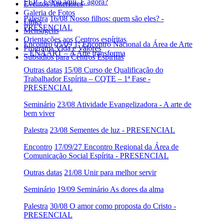
FEP - Estou aqui. E agora?
Eventos Anteriores
Galeria de Fotos
Palestra
16/08 Nosso filhos: quem são eles? -
Links
PRESENCIAL
Mensagens
Orientações aos Centros espíritas
Encontro
05/09 1º Encontro Nacional da Área de Arte
Programa Vida e Valores
– ENAART – A Arte transforma
Subsídios para Centros Espíritas
Outras datas
15/08 Curso de Qualificação do
Trabalhador Espírita – CQTE – 1ª Fase -
PRESENCIAL
Seminário
23/08 Atividade Evangelizadora - A arte de
bem viver
Palestra
23/08 Sementes de luz - PRESENCIAL
Encontro
17/09/27 Encontro Regional da Área de
Comunicação Social Espírita - PRESENCIAL
Outras datas
21/08 Unir para melhor servir
Seminário
19/09 Seminário As dores da alma
Palestra
30/08 O amor como proposta do Cristo -
PRESENCIAL