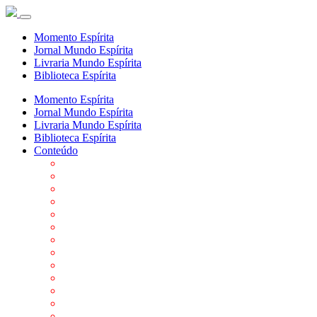
Momento Espírita
Jornal Mundo Espírita
Livraria Mundo Espírita
Biblioteca Espírita
Momento Espírita
Jornal Mundo Espírita
Livraria Mundo Espírita
Biblioteca Espírita
Conteúdo
Agenda da FEP
Allan Kardec
Biblioteca Virtual Espírita
Biografias
Cartões virtuais
Casas Espíritas
Conheça o Espiritismo
Datas Importantes ao Movimento Espírita
Departamentos
Editora FEP
Eventos Anteriores
Galeria de Fotos
Links