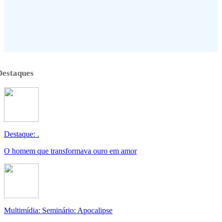
Destaques
Destaque: .
O homem que transformava ouro em amor
Multimídia: Seminário: Apocalipse