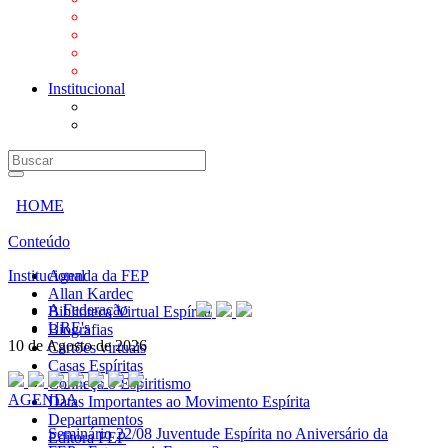
Mensagens
Orientações aos Centros espíritas
Programa Vida e Valores
Subsídios para Centros Espíritas
Institucional
A Federação
URE's
HOME
Conteúdo
Institucional
Agenda da FEP
Allan Kardec
A Federação
Biblioteca Virtual Espírita
URE's
Biografias
10 de Agosto de 2026
Cartões virtuais
Casas Espíritas
Conheça o Espiritismo
AGENDA
Datas Importantes ao Movimento Espírita
Departamentos
Seminário
22/08 Juventude Espírita no Aniversário da
Editora FEP