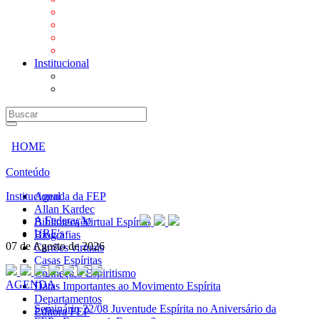
Mensagens
Orientações aos Centros espíritas
Programa Vida e Valores
Subsídios para Centros Espíritas
Institucional
A Federação
URE's
HOME
Conteúdo
Institucional
Agenda da FEP
Allan Kardec
A Federação
Biblioteca Virtual Espírita
URE's
Biografias
07 de Agosto de 2026
Cartões virtuais
Casas Espíritas
Conheça o Espiritismo
AGENDA
Datas Importantes ao Movimento Espírita
Departamentos
Seminário
22/08 Juventude Espírita no Aniversário da
Editora FEP