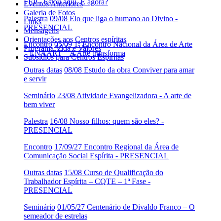
FEP - Estou aqui. E agora?
Eventos Anteriores
Galeria de Fotos
Palestra
09/08 Elo que liga o humano ao Divino -
Links
PRESENCIAL
Mensagens
Orientações aos Centros espíritas
Encontro
05/09 1º Encontro Nacional da Área de Arte
Programa Vida e Valores
– ENAART – A Arte transforma
Subsídios para Centros Espíritas
Outras datas
08/08 Estudo da obra Conviver para amar
e servir
Seminário
23/08 Atividade Evangelizadora - A arte de
bem viver
Palestra
16/08 Nosso filhos: quem são eles? -
PRESENCIAL
Encontro
17/09/27 Encontro Regional da Área de
Comunicação Social Espírita - PRESENCIAL
Outras datas
15/08 Curso de Qualificação do
Trabalhador Espírita – CQTE – 1ª Fase -
PRESENCIAL
Seminário
01/05/27 Centenário de Divaldo Franco – O
semeador de estrelas