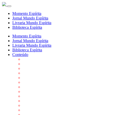
Momento Espírita
Jornal Mundo Espírita
Livraria Mundo Espírita
Biblioteca Espírita
Momento Espírita
Jornal Mundo Espírita
Livraria Mundo Espírita
Biblioteca Espírita
Conteúdo
Agenda da FEP
Allan Kardec
Biblioteca Virtual Espírita
Biografias
Cartões virtuais
Casas Espíritas
Conheça o Espiritismo
Datas Importantes ao Movimento Espírita
Departamentos
Editora FEP
Eventos Anteriores
Galeria de Fotos
Links