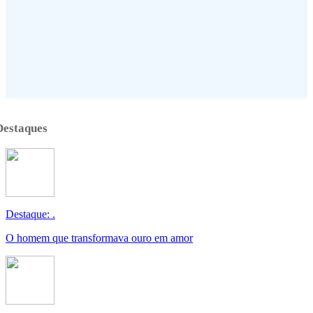
Destaques
Destaque: .
O homem que transformava ouro em amor