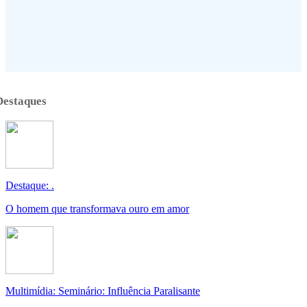
Destaques
Destaque: .
O homem que transformava ouro em amor
Multimídia: Seminário: Influência Paralisante