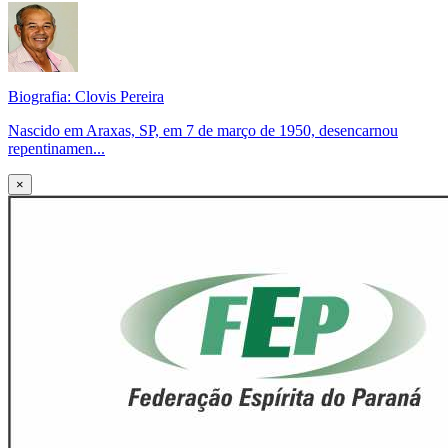
Biografia: Clovis Pereira
Nascido em Araxas, SP, em 7 de março de 1950, desencarnou
repentinamen...
×