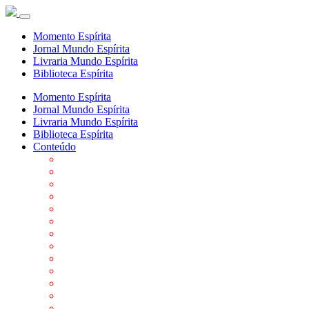
Momento Espírita
Jornal Mundo Espírita
Livraria Mundo Espírita
Biblioteca Espírita
Momento Espírita
Jornal Mundo Espírita
Livraria Mundo Espírita
Biblioteca Espírita
Conteúdo
Agenda da FEP
Allan Kardec
Biblioteca Virtual Espírita
Biografias
Cartões virtuais
Casas Espíritas
Conheça o Espiritismo
Datas Importantes ao Movimento Espírita
Departamentos
Editora FEP
Eventos Anteriores
Galeria de Fotos
Links