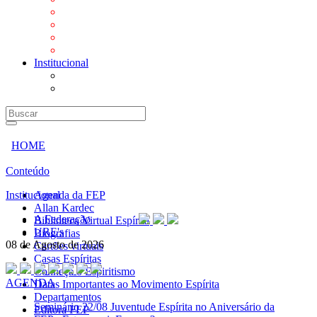
Mensagens
Orientações aos Centros espíritas
Programa Vida e Valores
Subsídios para Centros Espíritas
Institucional
A Federação
URE's
HOME
Conteúdo
Institucional
Agenda da FEP
Allan Kardec
A Federação
Biblioteca Virtual Espírita
URE's
Biografias
08 de Agosto de 2026
Cartões virtuais
Casas Espíritas
Conheça o Espiritismo
AGENDA
Datas Importantes ao Movimento Espírita
Departamentos
Seminário
22/08 Juventude Espírita no Aniversário da
Editora FEP