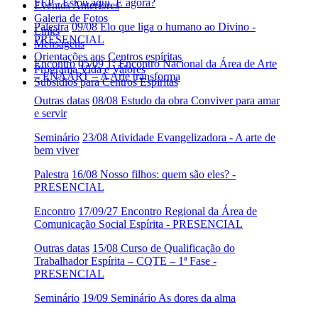
FEP - Estou aqui. E agora?
Eventos Anteriores
Galeria de Fotos
Palestra
09/08 Elo que liga o humano ao Divino -
Links
PRESENCIAL
Mensagens
Orientações aos Centros espíritas
Encontro
05/09 1º Encontro Nacional da Área de Arte
Programa Vida e Valores
– ENAART – A Arte transforma
Subsídios para Centros Espíritas
Outras datas
08/08 Estudo da obra Conviver para amar
e servir
Seminário
23/08 Atividade Evangelizadora - A arte de
bem viver
Palestra
16/08 Nosso filhos: quem são eles? -
PRESENCIAL
Encontro
17/09/27 Encontro Regional da Área de
Comunicação Social Espírita - PRESENCIAL
Outras datas
15/08 Curso de Qualificação do
Trabalhador Espírita – CQTE – 1ª Fase -
PRESENCIAL
Seminário
19/09 Seminário As dores da alma