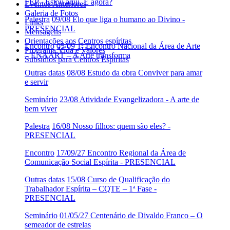
FEP - Estou aqui. E agora?
Eventos Anteriores
Galeria de Fotos
Palestra
09/08 Elo que liga o humano ao Divino -
Links
PRESENCIAL
Mensagens
Orientações aos Centros espíritas
Encontro
05/09 1º Encontro Nacional da Área de Arte
Programa Vida e Valores
– ENAART – A Arte transforma
Subsídios para Centros Espíritas
Outras datas
08/08 Estudo da obra Conviver para amar
e servir
Seminário
23/08 Atividade Evangelizadora - A arte de
bem viver
Palestra
16/08 Nosso filhos: quem são eles? -
PRESENCIAL
Encontro
17/09/27 Encontro Regional da Área de
Comunicação Social Espírita - PRESENCIAL
Outras datas
15/08 Curso de Qualificação do
Trabalhador Espírita – CQTE – 1ª Fase -
PRESENCIAL
Seminário
01/05/27 Centenário de Divaldo Franco – O
semeador de estrelas