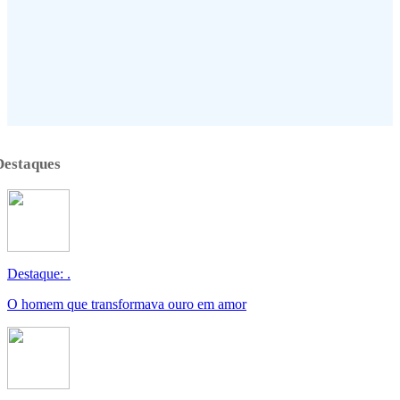
Destaques
Destaque: .
O homem que transformava ouro em amor