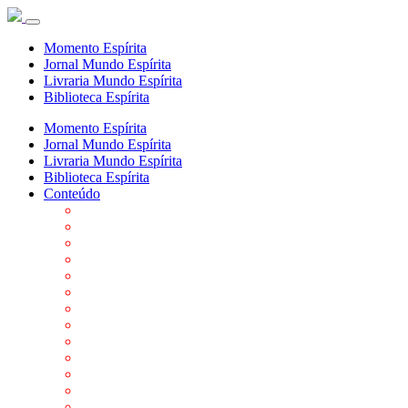
Momento Espírita
Jornal Mundo Espírita
Livraria Mundo Espírita
Biblioteca Espírita
Momento Espírita
Jornal Mundo Espírita
Livraria Mundo Espírita
Biblioteca Espírita
Conteúdo
Agenda da FEP
Allan Kardec
Biblioteca Virtual Espírita
Biografias
Cartões virtuais
Casas Espíritas
Conheça o Espiritismo
Datas Importantes ao Movimento Espírita
Departamentos
Editora FEP
Eventos Anteriores
Galeria de Fotos
Links