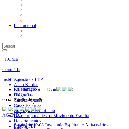
Mensagens
Orientações aos Centros espíritas
Programa Vida e Valores
Subsídios para Centros Espíritas
Institucional
A Federação
URE's
HOME
Conteúdo
Institucional
Agenda da FEP
Allan Kardec
A Federação
Biblioteca Virtual Espírita
URE's
Biografias
06 de Agosto de 2026
Cartões virtuais
Casas Espíritas
Conheça o Espiritismo
AGENDA
Datas Importantes ao Movimento Espírita
Departamentos
Seminário
22/08 Juventude Espírita no Aniversário da
Editora FEP