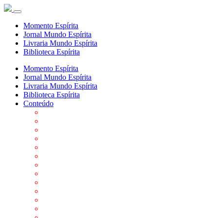
Momento Espírita
Jornal Mundo Espírita
Livraria Mundo Espírita
Biblioteca Espírita
Momento Espírita
Jornal Mundo Espírita
Livraria Mundo Espírita
Biblioteca Espírita
Conteúdo
Agenda da FEP
Allan Kardec
Biblioteca Virtual Espírita
Biografias
Cartões virtuais
Casas Espíritas
Conheça o Espiritismo
Datas Importantes ao Movimento Espírita
Departamentos
Editora FEP
Eventos Anteriores
Galeria de Fotos
Links