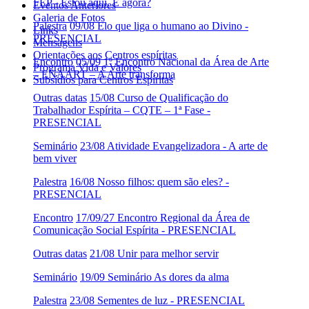
FEP - Estou aqui. E agora?
Eventos Anteriores
Galeria de Fotos
Palestra
09/08 Elo que liga o humano ao Divino -
Links
PRESENCIAL
Mensagens
Orientações aos Centros espíritas
Encontro
05/09 1º Encontro Nacional da Área de Arte
Programa Vida e Valores
– ENAART – A Arte transforma
Subsídios para Centros Espíritas
Outras datas
15/08 Curso de Qualificação do
Trabalhador Espírita – CQTE – 1ª Fase -
PRESENCIAL
Seminário
23/08 Atividade Evangelizadora - A arte de
bem viver
Palestra
16/08 Nosso filhos: quem são eles? -
PRESENCIAL
Encontro
17/09/27 Encontro Regional da Área de
Comunicação Social Espírita - PRESENCIAL
Outras datas
21/08 Unir para melhor servir
Seminário
19/09 Seminário As dores da alma
Palestra
23/08 Sementes de luz - PRESENCIAL