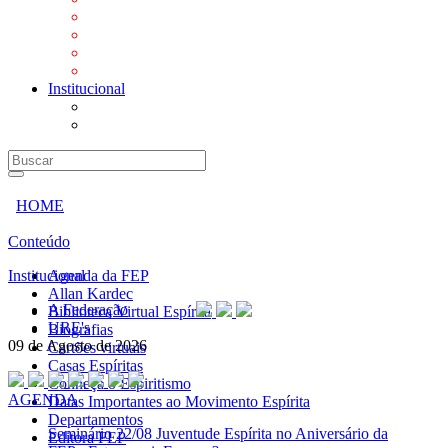
Mensagens
Orientações aos Centros espíritas
Programa Vida e Valores
Subsídios para Centros Espíritas
Institucional
A Federação
URE's
HOME
Conteúdo
Institucional
Agenda da FEP
Allan Kardec
A Federação
Biblioteca Virtual Espírita
URE's
Biografias
09 de Agosto de 2026
Cartões virtuais
Casas Espíritas
Conheça o Espiritismo
AGENDA
Datas Importantes ao Movimento Espírita
Departamentos
Seminário
22/08 Juventude Espírita no Aniversário da
Editora FEP