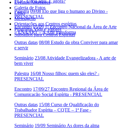
FEP - Estou aqui. E agora?
Eventos Anteriores
Galeria de Fotos
Palestra
09/08 Elo que liga o humano ao Divino -
Links
PRESENCIAL
Mensagens
Orientações aos Centros espíritas
Encontro
05/09 1º Encontro Nacional da Área de Arte
Programa Vida e Valores
– ENAART – A Arte transforma
Subsídios para Centros Espíritas
Outras datas
08/08 Estudo da obra Conviver para amar
e servir
Seminário
23/08 Atividade Evangelizadora - A arte de
bem viver
Palestra
16/08 Nosso filhos: quem são eles? -
PRESENCIAL
Encontro
17/09/27 Encontro Regional da Área de
Comunicação Social Espírita - PRESENCIAL
Outras datas
15/08 Curso de Qualificação do
Trabalhador Espírita – CQTE – 1ª Fase -
PRESENCIAL
Seminário
19/09 Seminário As dores da alma