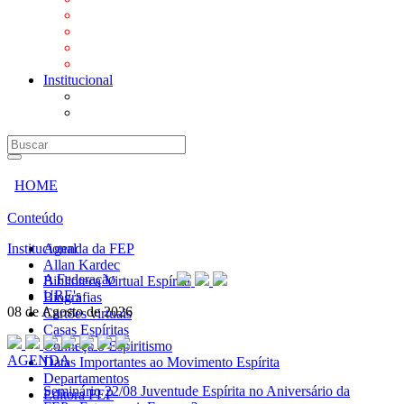
Mensagens
Orientações aos Centros espíritas
Programa Vida e Valores
Subsídios para Centros Espíritas
Institucional
A Federação
URE's
HOME
Conteúdo
Institucional
Agenda da FEP
Allan Kardec
A Federação
Biblioteca Virtual Espírita
URE's
Biografias
08 de Agosto de 2026
Cartões virtuais
Casas Espíritas
Conheça o Espiritismo
AGENDA
Datas Importantes ao Movimento Espírita
Departamentos
Seminário
22/08 Juventude Espírita no Aniversário da
Editora FEP