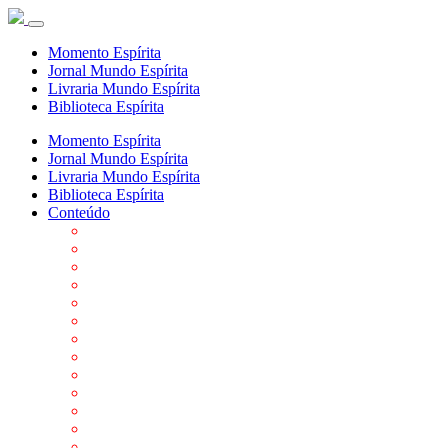
Momento Espírita
Jornal Mundo Espírita
Livraria Mundo Espírita
Biblioteca Espírita
Momento Espírita
Jornal Mundo Espírita
Livraria Mundo Espírita
Biblioteca Espírita
Conteúdo
Agenda da FEP
Allan Kardec
Biblioteca Virtual Espírita
Biografias
Cartões virtuais
Casas Espíritas
Conheça o Espiritismo
Datas Importantes ao Movimento Espírita
Departamentos
Editora FEP
Eventos Anteriores
Galeria de Fotos
Links