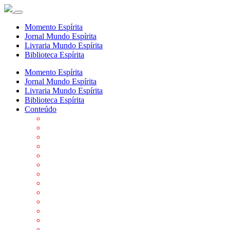
Momento Espírita
Jornal Mundo Espírita
Livraria Mundo Espírita
Biblioteca Espírita
Momento Espírita
Jornal Mundo Espírita
Livraria Mundo Espírita
Biblioteca Espírita
Conteúdo
Agenda da FEP
Allan Kardec
Biblioteca Virtual Espírita
Biografias
Cartões virtuais
Casas Espíritas
Conheça o Espiritismo
Datas Importantes ao Movimento Espírita
Departamentos
Editora FEP
Eventos Anteriores
Galeria de Fotos
Links