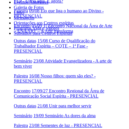
FEP - Estou aqui. E agora?
Eventos Anteriores
Galeria de Fotos
Palestra
09/08 Elo que liga o humano ao Divino -
Links
PRESENCIAL
Mensagens
Orientações aos Centros espíritas
Encontro
05/09 1º Encontro Nacional da Área de Arte
Programa Vida e Valores
– ENAART – A Arte transforma
Subsídios para Centros Espíritas
Outras datas
15/08 Curso de Qualificação do
Trabalhador Espírita – CQTE – 1ª Fase -
PRESENCIAL
Seminário
23/08 Atividade Evangelizadora - A arte de
bem viver
Palestra
16/08 Nosso filhos: quem são eles? -
PRESENCIAL
Encontro
17/09/27 Encontro Regional da Área de
Comunicação Social Espírita - PRESENCIAL
Outras datas
21/08 Unir para melhor servir
Seminário
19/09 Seminário As dores da alma
Palestra
23/08 Sementes de luz - PRESENCIAL