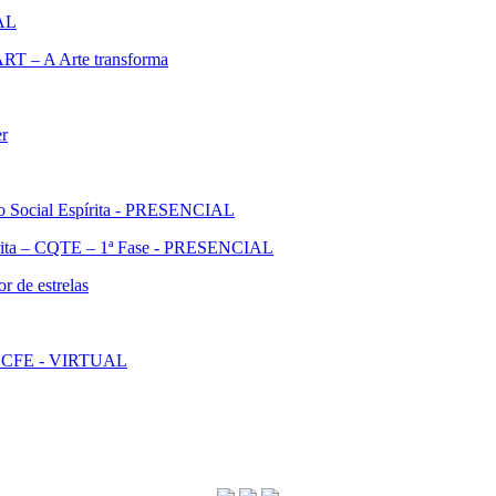
IAL
ART – A Arte transforma
er
ão Social Espírita - PRESENCIAL
pírita – CQTE – 1ª Fase - PRESENCIAL
r de estrelas
l - CFE - VIRTUAL