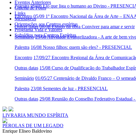
Eventos Anteriores
Palestra
09/08 Elo que liga o humano ao Divino - PRESENC
Galeria de Fotos
Links
Encontro
05/09 1º Encontro Nacional da Área de Arte – ENA
Mensagens
Orientações aos Centros espíritas
Outras datas
08/08 Estudo da obra Conviver para amar e servir
Programa Vida e Valores
Subsídios para Centros Espíritas
Seminário
23/08 Atividade Evangelizadora - A arte de bem viv
Palestra
16/08 Nosso filhos: quem são eles? - PRESENCIAL
Encontro
17/09/27 Encontro Regional da Área de Comunicaç
Outras datas
15/08 Curso de Qualificação do Trabalhador Es
Seminário
01/05/27 Centenário de Divaldo Franco – O semeado
Palestra
23/08 Sementes de luz - PRESENCIAL
Outras datas
29/08 Reunião do Conselho Federativo Estadua
LIVRARIA MUNDO ESPÍRITA
PÉROLAS DE UM LEGADO
Enrique Eliseo Baldovino