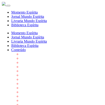
Momento Espírita
Jornal Mundo Espírita
Livraria Mundo Espírita
Biblioteca Espírita
Momento Espírita
Jornal Mundo Espírita
Livraria Mundo Espírita
Biblioteca Espírita
Conteúdo
Agenda da FEP
Allan Kardec
Biblioteca Virtual Espírita
Biografias
Cartões virtuais
Casas Espíritas
Conheça o Espiritismo
Datas Importantes ao Movimento Espírita
Departamentos
Editora FEP
Eventos Anteriores
Galeria de Fotos
Links