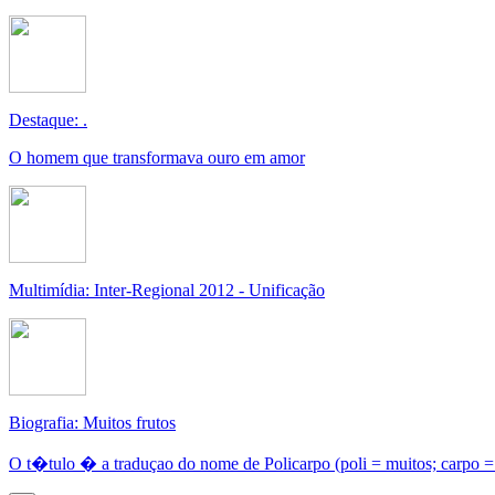
Destaque: .
O homem que transformava ouro em amor
Multimídia: Inter-Regional 2012 - Unificação
Biografia: Muitos frutos
O t�tulo � a traduçao do nome de Policarpo (poli = muitos; carpo = 