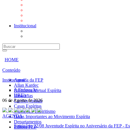
Mensagens
Orientações aos Centros espíritas
Programa Vida e Valores
Subsídios para Centros Espíritas
Institucional
A Federação
URE's
HOME
Conteúdo
Institucional
Agenda da FEP
Allan Kardec
A Federação
Biblioteca Virtual Espírita
URE's
Biografias
06 de Agosto de 2026
Cartões virtuais
Casas Espíritas
Conheça o Espiritismo
AGENDA
Datas Importantes ao Movimento Espírita
Departamentos
Seminário
22/08 Juventude Espírita no Aniversário da FEP - Es
Editora FEP