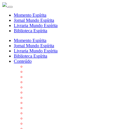
Momento Espírita
Jornal Mundo Espírita
Livraria Mundo Espírita
Biblioteca Espírita
Momento Espírita
Jornal Mundo Espírita
Livraria Mundo Espírita
Biblioteca Espírita
Conteúdo
Agenda da FEP
Allan Kardec
Biblioteca Virtual Espírita
Biografias
Cartões virtuais
Casas Espíritas
Conheça o Espiritismo
Datas Importantes ao Movimento Espírita
Departamentos
Editora FEP
Eventos Anteriores
Galeria de Fotos
Links