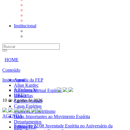
Mensagens
Orientações aos Centros espíritas
Programa Vida e Valores
Subsídios para Centros Espíritas
Institucional
A Federação
URE's
HOME
Conteúdo
Institucional
Agenda da FEP
Allan Kardec
A Federação
Biblioteca Virtual Espírita
URE's
Biografias
10 de Agosto de 2026
Cartões virtuais
Casas Espíritas
Conheça o Espiritismo
AGENDA
Datas Importantes ao Movimento Espírita
Departamentos
Seminário
22/08 Juventude Espírita no Aniversário da
Editora FEP