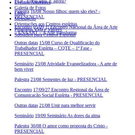
FEP - Estou aqui. E agora?
Eventos Anteriores
Galeria de Fotos
Palestra
16/08 Nosso filhos: quem são eles? -
Links
PRESENCIAL
Mensagens
Orientações aos Centros espíritas
Encontro
05/09 1º Encontro Nacional da Área de Arte
Programa Vida e Valores
– ENAART – A Arte transforma
Subsídios para Centros Espíritas
Outras datas
15/08 Curso de Qualificação do
Trabalhador Espírita – CQTE – 1ª Fase -
PRESENCIAL
Seminário
23/08 Atividade Evangelizadora - A arte de
bem viver
Palestra
23/08 Sementes de luz - PRESENCIAL
Encontro
17/09/27 Encontro Regional da Área de
Comunicação Social Espírita - PRESENCIAL
Outras datas
21/08 Unir para melhor servir
Seminário
19/09 Seminário As dores da alma
Palestra
30/08 O amor como proposta do Cristo -
PRESENCIAL