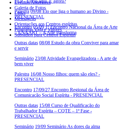
FEP - Estou aqui. E agora?
Eventos Anteriores
Galeria de Fotos
Palestra
09/08 Elo que liga o humano ao Divino -
Links
PRESENCIAL
Mensagens
Orientações aos Centros espíritas
Encontro
05/09 1º Encontro Nacional da Área de Arte
Programa Vida e Valores
– ENAART – A Arte transforma
Subsídios para Centros Espíritas
Outras datas
08/08 Estudo da obra Conviver para amar
e servir
Seminário
23/08 Atividade Evangelizadora - A arte de
bem viver
Palestra
16/08 Nosso filhos: quem são eles? -
PRESENCIAL
Encontro
17/09/27 Encontro Regional da Área de
Comunicação Social Espírita - PRESENCIAL
Outras datas
15/08 Curso de Qualificação do
Trabalhador Espírita – CQTE – 1ª Fase -
PRESENCIAL
Seminário
19/09 Seminário As dores da alma