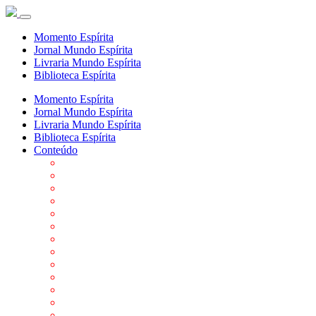
Momento Espírita
Jornal Mundo Espírita
Livraria Mundo Espírita
Biblioteca Espírita
Momento Espírita
Jornal Mundo Espírita
Livraria Mundo Espírita
Biblioteca Espírita
Conteúdo
Agenda da FEP
Allan Kardec
Biblioteca Virtual Espírita
Biografias
Cartões virtuais
Casas Espíritas
Conheça o Espiritismo
Datas Importantes ao Movimento Espírita
Departamentos
Editora FEP
Eventos Anteriores
Galeria de Fotos
Links