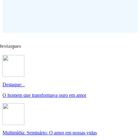
Destaques
Destaque: .
O homem que transformava ouro em amor
Multimídia: Seminário: O amor em nossas vidas