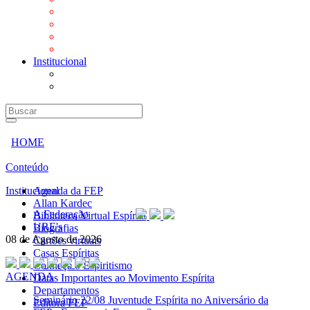
Mensagens
Orientações aos Centros espíritas
Programa Vida e Valores
Subsídios para Centros Espíritas
Institucional
A Federação
URE's
HOME
Conteúdo
Institucional
Agenda da FEP
Allan Kardec
A Federação
Biblioteca Virtual Espírita
URE's
Biografias
08 de Agosto de 2026
Cartões virtuais
Casas Espíritas
Conheça o Espiritismo
AGENDA
Datas Importantes ao Movimento Espírita
Departamentos
Seminário
22/08 Juventude Espírita no Aniversário da
Editora FEP