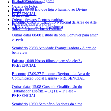
FEP - Estou aqui. E agora?
Eventos Anteriores
Galeria de Fotos
Palestra
09/08 Elo que liga o humano ao Divino -
Links
PRESENCIAL
Mensagens
Orientações aos Centros espíritas
Encontro
05/09 1º Encontro Nacional da Área de Arte
Programa Vida e Valores
– ENAART – A Arte transforma
Subsídios para Centros Espíritas
Outras datas
08/08 Estudo da obra Conviver para amar
e servir
Seminário
23/08 Atividade Evangelizadora - A arte de
bem viver
Palestra
16/08 Nosso filhos: quem são eles? -
PRESENCIAL
Encontro
17/09/27 Encontro Regional da Área de
Comunicação Social Espírita - PRESENCIAL
Outras datas
15/08 Curso de Qualificação do
Trabalhador Espírita – CQTE – 1ª Fase -
PRESENCIAL
Seminário
19/09 Seminário As dores da alma