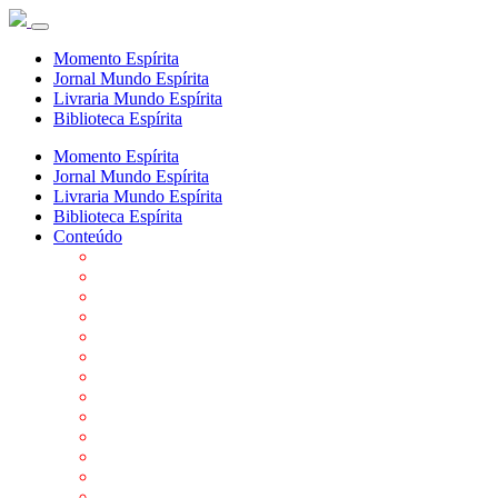
Momento Espírita
Jornal Mundo Espírita
Livraria Mundo Espírita
Biblioteca Espírita
Momento Espírita
Jornal Mundo Espírita
Livraria Mundo Espírita
Biblioteca Espírita
Conteúdo
Agenda da FEP
Allan Kardec
Biblioteca Virtual Espírita
Biografias
Cartões virtuais
Casas Espíritas
Conheça o Espiritismo
Datas Importantes ao Movimento Espírita
Departamentos
Editora FEP
Eventos Anteriores
Galeria de Fotos
Links