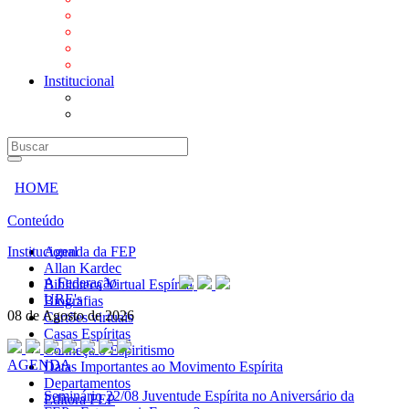
Mensagens
Orientações aos Centros espíritas
Programa Vida e Valores
Subsídios para Centros Espíritas
Institucional
A Federação
URE's
HOME
Conteúdo
Institucional
Agenda da FEP
Allan Kardec
A Federação
Biblioteca Virtual Espírita
URE's
Biografias
08 de Agosto de 2026
Cartões virtuais
Casas Espíritas
Conheça o Espiritismo
AGENDA
Datas Importantes ao Movimento Espírita
Departamentos
Seminário
22/08 Juventude Espírita no Aniversário da
Editora FEP