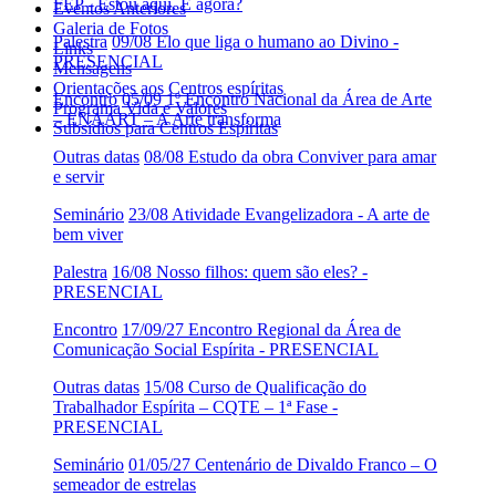
FEP - Estou aqui. E agora?
Eventos Anteriores
Galeria de Fotos
Palestra
09/08 Elo que liga o humano ao Divino -
Links
PRESENCIAL
Mensagens
Orientações aos Centros espíritas
Encontro
05/09 1º Encontro Nacional da Área de Arte
Programa Vida e Valores
– ENAART – A Arte transforma
Subsídios para Centros Espíritas
Outras datas
08/08 Estudo da obra Conviver para amar
e servir
Seminário
23/08 Atividade Evangelizadora - A arte de
bem viver
Palestra
16/08 Nosso filhos: quem são eles? -
PRESENCIAL
Encontro
17/09/27 Encontro Regional da Área de
Comunicação Social Espírita - PRESENCIAL
Outras datas
15/08 Curso de Qualificação do
Trabalhador Espírita – CQTE – 1ª Fase -
PRESENCIAL
Seminário
01/05/27 Centenário de Divaldo Franco – O
semeador de estrelas