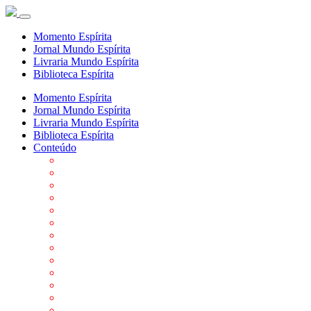
Momento Espírita
Jornal Mundo Espírita
Livraria Mundo Espírita
Biblioteca Espírita
Momento Espírita
Jornal Mundo Espírita
Livraria Mundo Espírita
Biblioteca Espírita
Conteúdo
Agenda da FEP
Allan Kardec
Biblioteca Virtual Espírita
Biografias
Cartões virtuais
Casas Espíritas
Conheça o Espiritismo
Datas Importantes ao Movimento Espírita
Departamentos
Editora FEP
Eventos Anteriores
Galeria de Fotos
Links