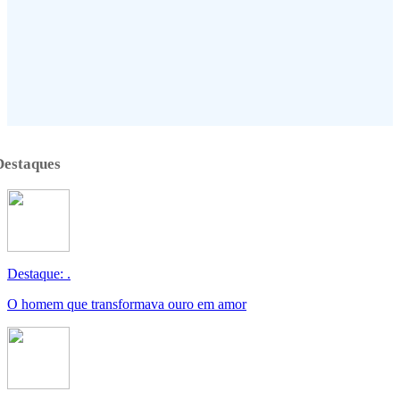
Destaques
Destaque: .
O homem que transformava ouro em amor