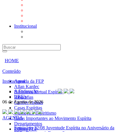
Mensagens
Orientações aos Centros espíritas
Programa Vida e Valores
Subsídios para Centros Espíritas
Institucional
A Federação
URE's
HOME
Conteúdo
Institucional
Agenda da FEP
Allan Kardec
A Federação
Biblioteca Virtual Espírita
URE's
Biografias
06 de Agosto de 2026
Cartões virtuais
Casas Espíritas
Conheça o Espiritismo
AGENDA
Datas Importantes ao Movimento Espírita
Departamentos
Seminário
22/08 Juventude Espírita no Aniversário da
Editora FEP