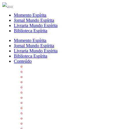
Momento Espírita
Jornal Mundo Espírita
Livraria Mundo Espírita
Biblioteca Espírita
Momento Espírita
Jornal Mundo Espírita
Livraria Mundo Espírita
Biblioteca Espírita
Conteúdo
Agenda da FEP
Allan Kardec
Biblioteca Virtual Espírita
Biografias
Cartões virtuais
Casas Espíritas
Conheça o Espiritismo
Datas Importantes ao Movimento Espírita
Departamentos
Editora FEP
Eventos Anteriores
Galeria de Fotos
Links