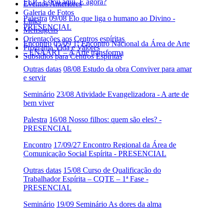
FEP - Estou aqui. E agora?
Eventos Anteriores
Galeria de Fotos
Palestra
09/08 Elo que liga o humano ao Divino -
Links
PRESENCIAL
Mensagens
Orientações aos Centros espíritas
Encontro
05/09 1º Encontro Nacional da Área de Arte
Programa Vida e Valores
– ENAART – A Arte transforma
Subsídios para Centros Espíritas
Outras datas
08/08 Estudo da obra Conviver para amar
e servir
Seminário
23/08 Atividade Evangelizadora - A arte de
bem viver
Palestra
16/08 Nosso filhos: quem são eles? -
PRESENCIAL
Encontro
17/09/27 Encontro Regional da Área de
Comunicação Social Espírita - PRESENCIAL
Outras datas
15/08 Curso de Qualificação do
Trabalhador Espírita – CQTE – 1ª Fase -
PRESENCIAL
Seminário
19/09 Seminário As dores da alma