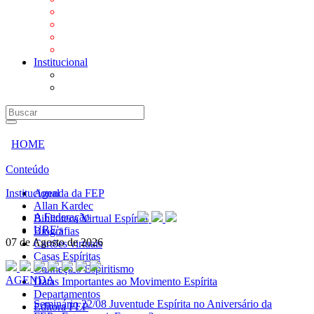
Mensagens
Orientações aos Centros espíritas
Programa Vida e Valores
Subsídios para Centros Espíritas
Institucional
A Federação
URE's
HOME
Conteúdo
Institucional
Agenda da FEP
Allan Kardec
A Federação
Biblioteca Virtual Espírita
URE's
Biografias
07 de Agosto de 2026
Cartões virtuais
Casas Espíritas
Conheça o Espiritismo
AGENDA
Datas Importantes ao Movimento Espírita
Departamentos
Seminário
22/08 Juventude Espírita no Aniversário da
Editora FEP