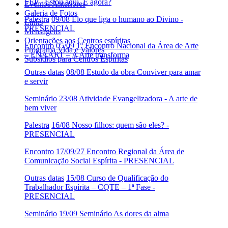
FEP - Estou aqui. E agora?
Eventos Anteriores
Galeria de Fotos
Palestra
09/08 Elo que liga o humano ao Divino -
Links
PRESENCIAL
Mensagens
Orientações aos Centros espíritas
Encontro
05/09 1º Encontro Nacional da Área de Arte
Programa Vida e Valores
– ENAART – A Arte transforma
Subsídios para Centros Espíritas
Outras datas
08/08 Estudo da obra Conviver para amar
e servir
Seminário
23/08 Atividade Evangelizadora - A arte de
bem viver
Palestra
16/08 Nosso filhos: quem são eles? -
PRESENCIAL
Encontro
17/09/27 Encontro Regional da Área de
Comunicação Social Espírita - PRESENCIAL
Outras datas
15/08 Curso de Qualificação do
Trabalhador Espírita – CQTE – 1ª Fase -
PRESENCIAL
Seminário
19/09 Seminário As dores da alma