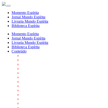
Momento Espírita
Jornal Mundo Espírita
Livraria Mundo Espírita
Biblioteca Espírita
Momento Espírita
Jornal Mundo Espírita
Livraria Mundo Espírita
Biblioteca Espírita
Conteúdo
Agenda da FEP
Allan Kardec
Biblioteca Virtual Espírita
Biografias
Cartões virtuais
Casas Espíritas
Conheça o Espiritismo
Datas Importantes ao Movimento Espírita
Departamentos
Editora FEP
Eventos Anteriores
Galeria de Fotos
Links