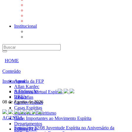
Mensagens
Orientações aos Centros espíritas
Programa Vida e Valores
Subsídios para Centros Espíritas
Institucional
A Federação
URE's
HOME
Conteúdo
Institucional
Agenda da FEP
Allan Kardec
A Federação
Biblioteca Virtual Espírita
URE's
Biografias
08 de Agosto de 2026
Cartões virtuais
Casas Espíritas
Conheça o Espiritismo
AGENDA
Datas Importantes ao Movimento Espírita
Departamentos
Seminário
22/08 Juventude Espírita no Aniversário da
Editora FEP