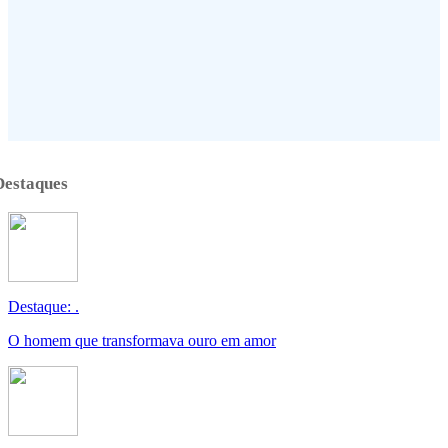
Destaques
Destaque: .
O homem que transformava ouro em amor