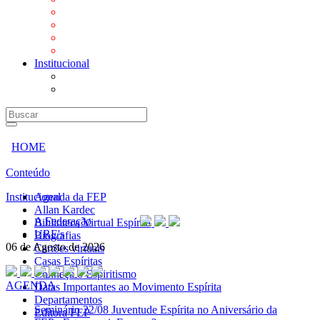
Mensagens
Orientações aos Centros espíritas
Programa Vida e Valores
Subsídios para Centros Espíritas
Institucional
A Federação
URE's
HOME
Conteúdo
Institucional
Agenda da FEP
Allan Kardec
A Federação
Biblioteca Virtual Espírita
URE's
Biografias
06 de Agosto de 2026
Cartões virtuais
Casas Espíritas
Conheça o Espiritismo
AGENDA
Datas Importantes ao Movimento Espírita
Departamentos
Seminário
22/08 Juventude Espírita no Aniversário da
Editora FEP