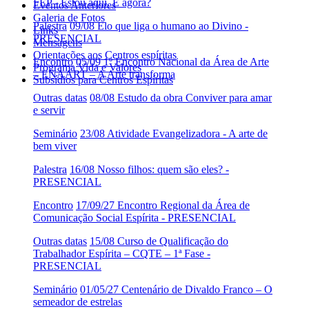
FEP - Estou aqui. E agora?
Eventos Anteriores
Galeria de Fotos
Palestra
09/08 Elo que liga o humano ao Divino -
Links
PRESENCIAL
Mensagens
Orientações aos Centros espíritas
Encontro
05/09 1º Encontro Nacional da Área de Arte
Programa Vida e Valores
– ENAART – A Arte transforma
Subsídios para Centros Espíritas
Outras datas
08/08 Estudo da obra Conviver para amar
e servir
Seminário
23/08 Atividade Evangelizadora - A arte de
bem viver
Palestra
16/08 Nosso filhos: quem são eles? -
PRESENCIAL
Encontro
17/09/27 Encontro Regional da Área de
Comunicação Social Espírita - PRESENCIAL
Outras datas
15/08 Curso de Qualificação do
Trabalhador Espírita – CQTE – 1ª Fase -
PRESENCIAL
Seminário
01/05/27 Centenário de Divaldo Franco – O
semeador de estrelas