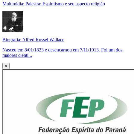
Multimídia: Palestra: Espiritismo e seu aspecto religião
Biografia: Alfred Russel Wallace
Nasceu em 8/01/1823 e desencarnou em 7/11/1913. Foi um dos
maiores cienti...
×