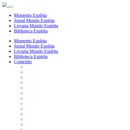
Momento Espírita
Jornal Mundo Espírita
Livraria Mundo Espírita
Biblioteca Espírita
Momento Espírita
Jornal Mundo Espírita
Livraria Mundo Espírita
Biblioteca Espírita
Conteúdo
Agenda da FEP
Allan Kardec
Biblioteca Virtual Espírita
Biografias
Cartões virtuais
Casas Espíritas
Conheça o Espiritismo
Datas Importantes ao Movimento Espírita
Departamentos
Editora FEP
Eventos Anteriores
Galeria de Fotos
Links