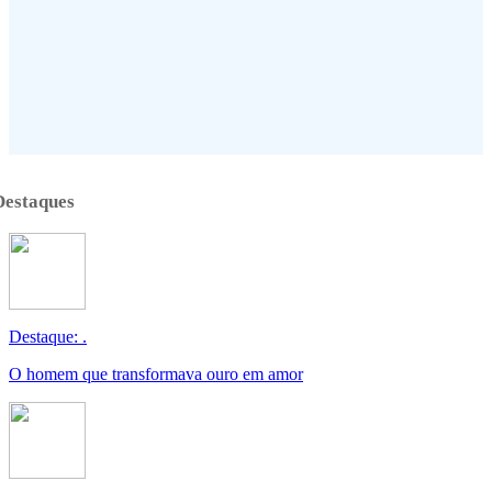
Destaques
Destaque: .
O homem que transformava ouro em amor