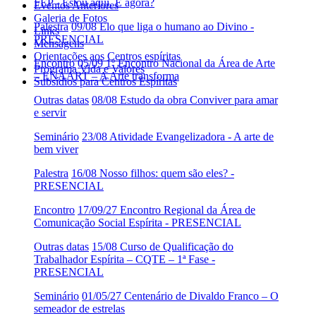
FEP - Estou aqui. E agora?
Eventos Anteriores
Galeria de Fotos
Palestra
09/08 Elo que liga o humano ao Divino -
Links
PRESENCIAL
Mensagens
Orientações aos Centros espíritas
Encontro
05/09 1º Encontro Nacional da Área de Arte
Programa Vida e Valores
– ENAART – A Arte transforma
Subsídios para Centros Espíritas
Outras datas
08/08 Estudo da obra Conviver para amar
e servir
Seminário
23/08 Atividade Evangelizadora - A arte de
bem viver
Palestra
16/08 Nosso filhos: quem são eles? -
PRESENCIAL
Encontro
17/09/27 Encontro Regional da Área de
Comunicação Social Espírita - PRESENCIAL
Outras datas
15/08 Curso de Qualificação do
Trabalhador Espírita – CQTE – 1ª Fase -
PRESENCIAL
Seminário
01/05/27 Centenário de Divaldo Franco – O
semeador de estrelas