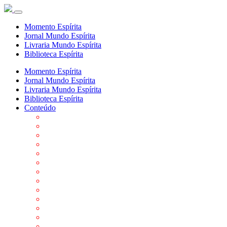
Momento Espírita
Jornal Mundo Espírita
Livraria Mundo Espírita
Biblioteca Espírita
Momento Espírita
Jornal Mundo Espírita
Livraria Mundo Espírita
Biblioteca Espírita
Conteúdo
Agenda da FEP
Allan Kardec
Biblioteca Virtual Espírita
Biografias
Cartões virtuais
Casas Espíritas
Conheça o Espiritismo
Datas Importantes ao Movimento Espírita
Departamentos
Editora FEP
Eventos Anteriores
Galeria de Fotos
Links