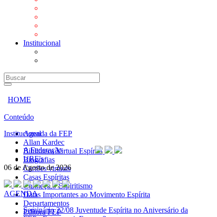
Mensagens
Orientações aos Centros espíritas
Programa Vida e Valores
Subsídios para Centros Espíritas
Institucional
A Federação
URE's
HOME
Conteúdo
Institucional
Agenda da FEP
Allan Kardec
A Federação
Biblioteca Virtual Espírita
URE's
Biografias
06 de Agosto de 2026
Cartões virtuais
Casas Espíritas
Conheça o Espiritismo
AGENDA
Datas Importantes ao Movimento Espírita
Departamentos
Seminário
22/08 Juventude Espírita no Aniversário da
Editora FEP