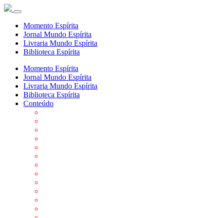
Momento Espírita
Jornal Mundo Espírita
Livraria Mundo Espírita
Biblioteca Espírita
Momento Espírita
Jornal Mundo Espírita
Livraria Mundo Espírita
Biblioteca Espírita
Conteúdo
Agenda da FEP
Allan Kardec
Biblioteca Virtual Espírita
Biografias
Cartões virtuais
Casas Espíritas
Conheça o Espiritismo
Datas Importantes ao Movimento Espírita
Departamentos
Editora FEP
Eventos Anteriores
Galeria de Fotos
Links