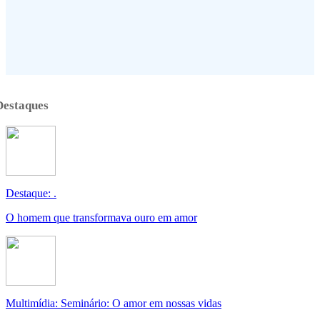
Destaques
Destaque: .
O homem que transformava ouro em amor
Multimídia: Seminário: O amor em nossas vidas