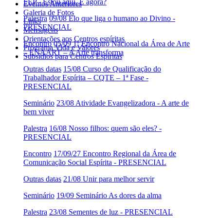
FEP - Estou aqui. E agora?
Eventos Anteriores
Galeria de Fotos
Palestra
09/08 Elo que liga o humano ao Divino -
Links
PRESENCIAL
Mensagens
Orientações aos Centros espíritas
Encontro
05/09 1º Encontro Nacional da Área de Arte
Programa Vida e Valores
– ENAART – A Arte transforma
Subsídios para Centros Espíritas
Outras datas
15/08 Curso de Qualificação do
Trabalhador Espírita – CQTE – 1ª Fase -
PRESENCIAL
Seminário
23/08 Atividade Evangelizadora - A arte de
bem viver
Palestra
16/08 Nosso filhos: quem são eles? -
PRESENCIAL
Encontro
17/09/27 Encontro Regional da Área de
Comunicação Social Espírita - PRESENCIAL
Outras datas
21/08 Unir para melhor servir
Seminário
19/09 Seminário As dores da alma
Palestra
23/08 Sementes de luz - PRESENCIAL