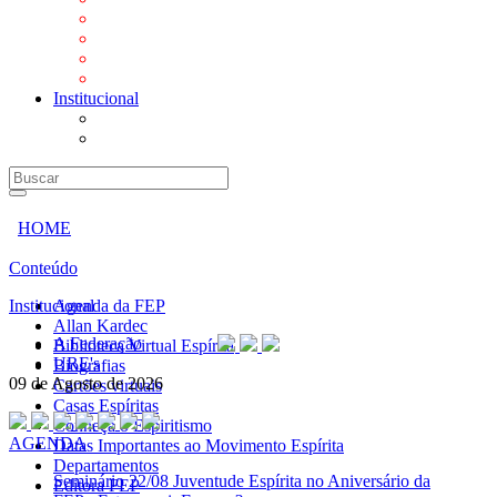
Mensagens
Orientações aos Centros espíritas
Programa Vida e Valores
Subsídios para Centros Espíritas
Institucional
A Federação
URE's
HOME
Conteúdo
Institucional
Agenda da FEP
Allan Kardec
A Federação
Biblioteca Virtual Espírita
URE's
Biografias
09 de Agosto de 2026
Cartões virtuais
Casas Espíritas
Conheça o Espiritismo
AGENDA
Datas Importantes ao Movimento Espírita
Departamentos
Seminário
22/08 Juventude Espírita no Aniversário da
Editora FEP