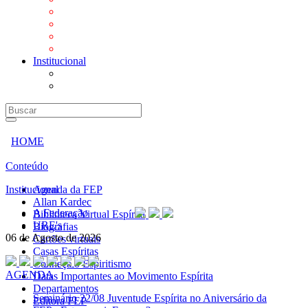
Mensagens
Orientações aos Centros espíritas
Programa Vida e Valores
Subsídios para Centros Espíritas
Institucional
A Federação
URE's
HOME
Conteúdo
Institucional
Agenda da FEP
Allan Kardec
A Federação
Biblioteca Virtual Espírita
URE's
Biografias
06 de Agosto de 2026
Cartões virtuais
Casas Espíritas
Conheça o Espiritismo
AGENDA
Datas Importantes ao Movimento Espírita
Departamentos
Seminário
22/08 Juventude Espírita no Aniversário da
Editora FEP