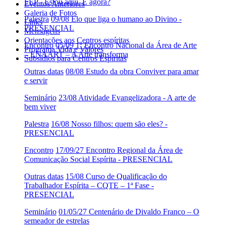
FEP - Estou aqui. E agora?
Eventos Anteriores
Galeria de Fotos
Palestra
09/08 Elo que liga o humano ao Divino -
Links
PRESENCIAL
Mensagens
Orientações aos Centros espíritas
Encontro
05/09 1º Encontro Nacional da Área de Arte
Programa Vida e Valores
– ENAART – A Arte transforma
Subsídios para Centros Espíritas
Outras datas
08/08 Estudo da obra Conviver para amar
e servir
Seminário
23/08 Atividade Evangelizadora - A arte de
bem viver
Palestra
16/08 Nosso filhos: quem são eles? -
PRESENCIAL
Encontro
17/09/27 Encontro Regional da Área de
Comunicação Social Espírita - PRESENCIAL
Outras datas
15/08 Curso de Qualificação do
Trabalhador Espírita – CQTE – 1ª Fase -
PRESENCIAL
Seminário
01/05/27 Centenário de Divaldo Franco – O
semeador de estrelas