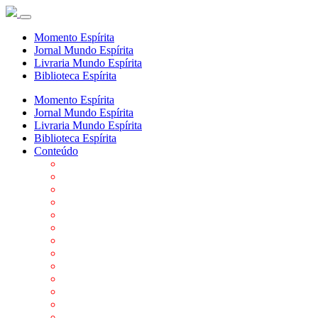
Momento Espírita
Jornal Mundo Espírita
Livraria Mundo Espírita
Biblioteca Espírita
Momento Espírita
Jornal Mundo Espírita
Livraria Mundo Espírita
Biblioteca Espírita
Conteúdo
Agenda da FEP
Allan Kardec
Biblioteca Virtual Espírita
Biografias
Cartões virtuais
Casas Espíritas
Conheça o Espiritismo
Datas Importantes ao Movimento Espírita
Departamentos
Editora FEP
Eventos Anteriores
Galeria de Fotos
Links