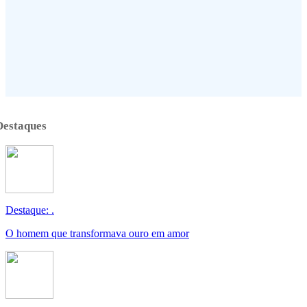
Destaques
Destaque: .
O homem que transformava ouro em amor