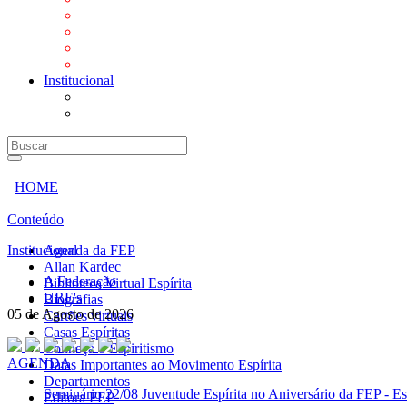
Mensagens
Orientações aos Centros espíritas
Programa Vida e Valores
Subsídios para Centros Espíritas
Institucional
A Federação
URE's
HOME
Conteúdo
Institucional
Agenda da FEP
Allan Kardec
A Federação
Biblioteca Virtual Espírita
URE's
Biografias
05 de Agosto de 2026
Cartões virtuais
Casas Espíritas
Conheça o Espiritismo
AGENDA
Datas Importantes ao Movimento Espírita
Departamentos
Seminário
22/08 Juventude Espírita no Aniversário da FEP - Es
Editora FEP