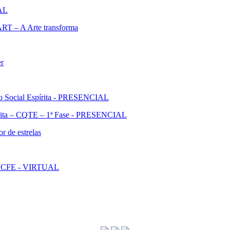
IAL
ART – A Arte transforma
er
ão Social Espírita - PRESENCIAL
pírita – CQTE – 1ª Fase - PRESENCIAL
r de estrelas
l - CFE - VIRTUAL