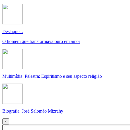
Destaque: .
O homem que transformava ouro em amor
Multimídia: Palestra: Espiritismo e seu aspecto religião
Biografia: José Salomão Mizrahy
×