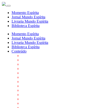
Momento Espírita
Jornal Mundo Espírita
Livraria Mundo Espírita
Biblioteca Espírita
Momento Espírita
Jornal Mundo Espírita
Livraria Mundo Espírita
Biblioteca Espírita
Conteúdo
Agenda da FEP
Allan Kardec
Biblioteca Virtual Espírita
Biografias
Cartões virtuais
Casas Espíritas
Conheça o Espiritismo
Datas Importantes ao Movimento Espírita
Departamentos
Editora FEP
Eventos Anteriores
Galeria de Fotos
Links