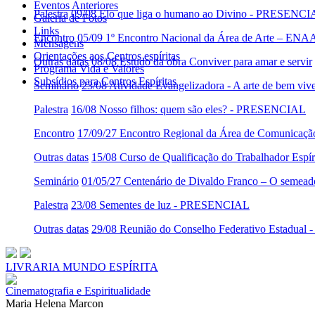
Eventos Anteriores
Palestra
09/08 Elo que liga o humano ao Divino - PRESENC
Galeria de Fotos
Links
Encontro
05/09 1º Encontro Nacional da Área de Arte – ENA
Mensagens
Orientações aos Centros espíritas
Outras datas
08/08 Estudo da obra Conviver para amar e servir
Programa Vida e Valores
Subsídios para Centros Espíritas
Seminário
23/08 Atividade Evangelizadora - A arte de bem viv
Palestra
16/08 Nosso filhos: quem são eles? - PRESENCIAL
Encontro
17/09/27 Encontro Regional da Área de Comunicaç
Outras datas
15/08 Curso de Qualificação do Trabalhador Es
Seminário
01/05/27 Centenário de Divaldo Franco – O semeado
Palestra
23/08 Sementes de luz - PRESENCIAL
Outras datas
29/08 Reunião do Conselho Federativo Estadua
LIVRARIA MUNDO ESPÍRITA
Cinematografia e Espiritualidade
Maria Helena Marcon