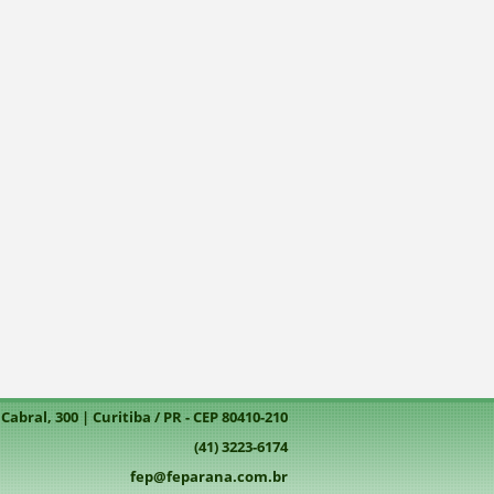
abral, 300 | Curitiba / PR - CEP 80410-210
(41) 3223-6174
fep@feparana.com.br