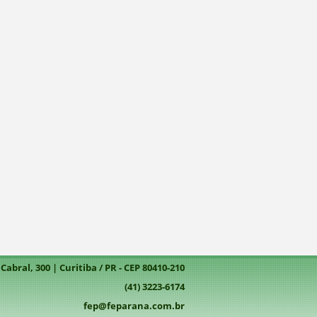
abral, 300 | Curitiba / PR - CEP 80410-210
(41) 3223-6174
fep@feparana.com.br