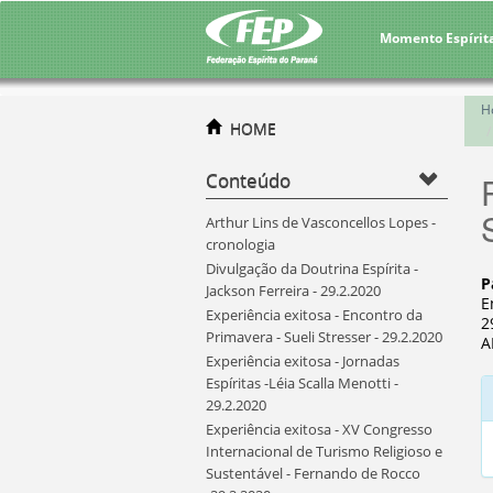
Momento Espírit
H
HOME
Conteúdo
Arthur Lins de Vasconcellos Lopes -
cronologia
Divulgação da Doutrina Espírita -
P
Jackson Ferreira - 29.2.2020
E
Experiência exitosa - Encontro da
2
Primavera - Sueli Stresser - 29.2.2020
A
Experiência exitosa - Jornadas
Espíritas -Léia Scalla Menotti -
29.2.2020
Experiência exitosa - XV Congresso
Internacional de Turismo Religioso e
Sustentável - Fernando de Rocco