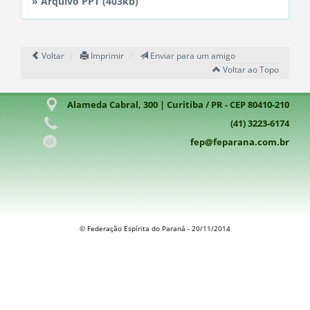
» Arquivo PPT (403kb)
Voltar
Imprimir
Enviar para um amigo
Voltar ao Topo
Alameda Cabral, 300 | Curitiba / PR - CEP 80410-210
(41) 3223-6174
fep@feparana.com.br
© Federação Espírita do Paraná - 20/11/2014