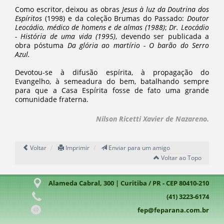
Como escritor, deixou as obras
Jesus à luz da Doutrina dos
Espíritos
(1998) e da coleção Brumas do Passado:
Doutor
Leocádio, médico de homens e de almas (1988)
;
Dr. Leocádio
- História de uma vida (1995)
, devendo ser publicada a
obra póstuma
Da glória ao martírio - O barão do Serro
Azul.
Devotou-se à difusão espírita, à propagação do
Evangelho, à semeadura do bem, batalhando sempre
para que a Casa Espírita fosse de fato uma grande
comunidade fraterna.
Nilson Ricetti Xavier de Nazareno.
Voltar
Imprimir
Enviar para um amigo
Voltar ao Topo
Alameda Cabral, 300 | Curitiba / PR - CEP 80410-210
(41) 3223-6174
fep@feparana.com.br