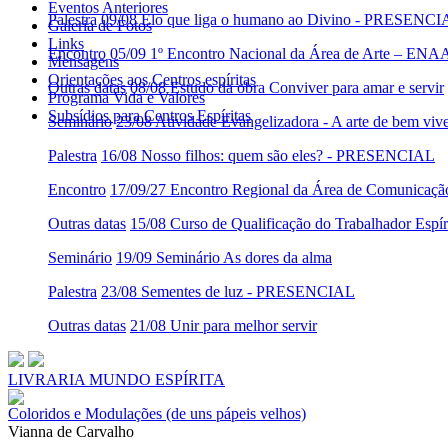
Eventos Anteriores
Palestra
09/08 Elo que liga o humano ao Divino - PRESENC
Galeria de Fotos
Links
Encontro
05/09 1º Encontro Nacional da Área de Arte – ENA
Mensagens
Orientações aos Centros espíritas
Outras datas
08/08 Estudo da obra Conviver para amar e servir
Programa Vida e Valores
Subsídios para Centros Espíritas
Seminário
23/08 Atividade Evangelizadora - A arte de bem viv
Palestra
16/08 Nosso filhos: quem são eles? - PRESENCIAL
Encontro
17/09/27 Encontro Regional da Área de Comunicaç
Outras datas
15/08 Curso de Qualificação do Trabalhador Es
Seminário
19/09 Seminário As dores da alma
Palestra
23/08 Sementes de luz - PRESENCIAL
Outras datas
21/08 Unir para melhor servir
LIVRARIA MUNDO ESPÍRITA
Coloridos e Modulações (de uns pápeis velhos)
Vianna de Carvalho