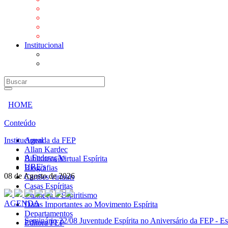
Mensagens
Orientações aos Centros espíritas
Programa Vida e Valores
Subsídios para Centros Espíritas
Institucional
A Federação
URE's
HOME
Conteúdo
Institucional
Agenda da FEP
Allan Kardec
A Federação
Biblioteca Virtual Espírita
URE's
Biografias
08 de Agosto de 2026
Cartões virtuais
Casas Espíritas
Conheça o Espiritismo
AGENDA
Datas Importantes ao Movimento Espírita
Departamentos
Seminário
22/08 Juventude Espírita no Aniversário da FEP - Es
Editora FEP