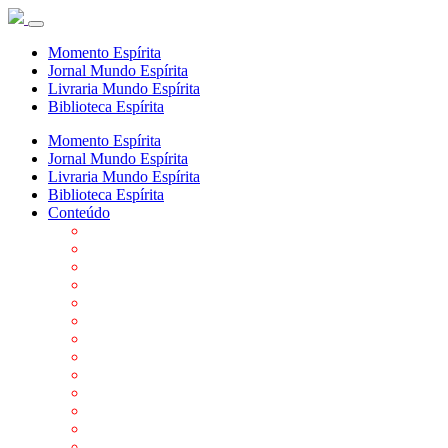
Momento Espírita
Jornal Mundo Espírita
Livraria Mundo Espírita
Biblioteca Espírita
Momento Espírita
Jornal Mundo Espírita
Livraria Mundo Espírita
Biblioteca Espírita
Conteúdo
Agenda da FEP
Allan Kardec
Biblioteca Virtual Espírita
Biografias
Cartões virtuais
Casas Espíritas
Conheça o Espiritismo
Datas Importantes ao Movimento Espírita
Departamentos
Editora FEP
Eventos Anteriores
Galeria de Fotos
Links