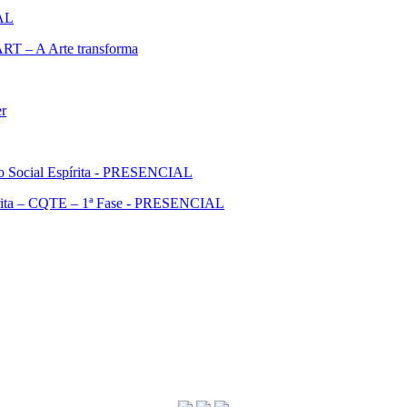
IAL
ART – A Arte transforma
er
ão Social Espírita - PRESENCIAL
pírita – CQTE – 1ª Fase - PRESENCIAL