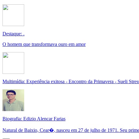
Destaque: .
O homem que transformava ouro em amor
Multimídia: Experiência exitosa - Encontro da Primavera - Sueli Stres
Biografia: Edizio Alencar Farias
Natural de Baixio, Cear�, nasceu em 27 de julho de 1971. Seu primei