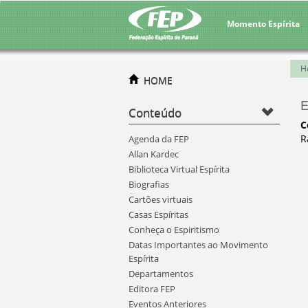
Momento Espírita
H
HOME
E
Conteúdo
C
R
Agenda da FEP
Allan Kardec
Biblioteca Virtual Espírita
Biografias
Cartões virtuais
Casas Espíritas
Conheça o Espiritismo
Datas Importantes ao Movimento
Espírita
Departamentos
Editora FEP
Eventos Anteriores