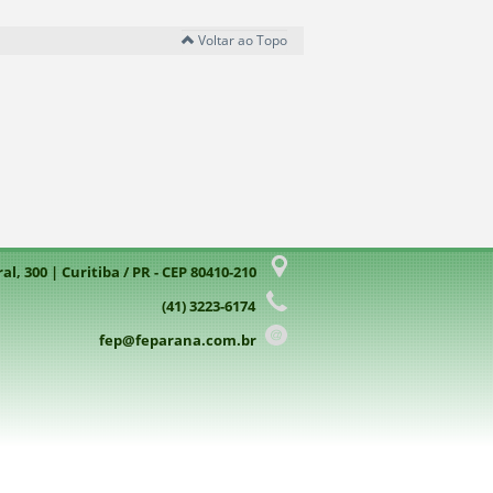
Voltar ao Topo
l, 300 | Curitiba / PR - CEP 80410-210
(41) 3223-6174
fep@feparana.com.br