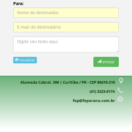
Para:
visualizar
enviar
Alameda Cabral, 300 | Curitiba / PR - CEP 80410-210
(41) 3223-6174
fep@feparana.com.br