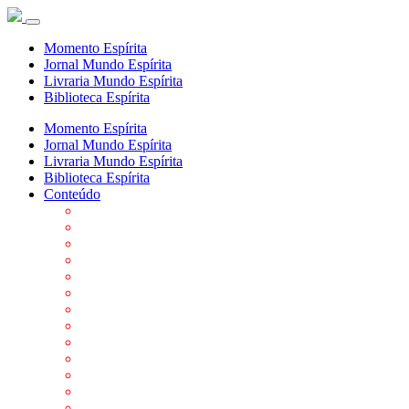
Momento Espírita
Jornal Mundo Espírita
Livraria Mundo Espírita
Biblioteca Espírita
Momento Espírita
Jornal Mundo Espírita
Livraria Mundo Espírita
Biblioteca Espírita
Conteúdo
Agenda da FEP
Allan Kardec
Biblioteca Virtual Espírita
Biografias
Cartões virtuais
Casas Espíritas
Conheça o Espiritismo
Datas Importantes ao Movimento Espírita
Departamentos
Editora FEP
Eventos Anteriores
Galeria de Fotos
Links