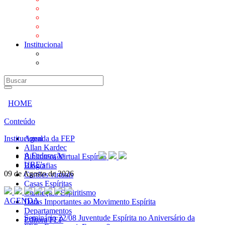
Mensagens
Orientações aos Centros espíritas
Programa Vida e Valores
Subsídios para Centros Espíritas
Institucional
A Federação
URE's
HOME
Conteúdo
Institucional
Agenda da FEP
Allan Kardec
A Federação
Biblioteca Virtual Espírita
URE's
Biografias
09 de Agosto de 2026
Cartões virtuais
Casas Espíritas
Conheça o Espiritismo
AGENDA
Datas Importantes ao Movimento Espírita
Departamentos
Seminário
22/08 Juventude Espírita no Aniversário da
Editora FEP