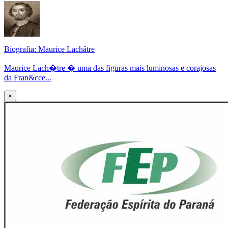
Biografia: Maurice Lachâtre
Maurice Lach�tre � uma das figuras mais luminosas e corajosas
da Fran&cce...
×