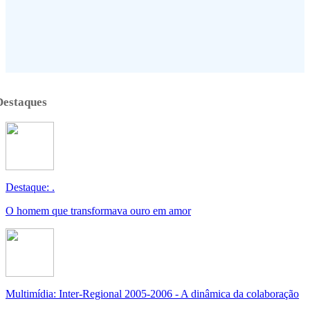
Destaques
Destaque: .
O homem que transformava ouro em amor
Multimídia: Inter-Regional 2005-2006 - A dinâmica da colaboração