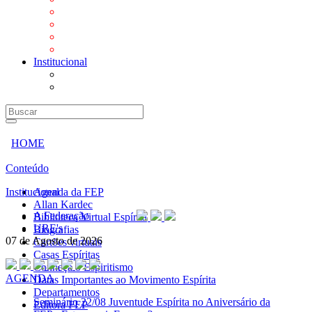
Mensagens
Orientações aos Centros espíritas
Programa Vida e Valores
Subsídios para Centros Espíritas
Institucional
A Federação
URE's
HOME
Conteúdo
Institucional
Agenda da FEP
Allan Kardec
A Federação
Biblioteca Virtual Espírita
URE's
Biografias
07 de Agosto de 2026
Cartões virtuais
Casas Espíritas
Conheça o Espiritismo
AGENDA
Datas Importantes ao Movimento Espírita
Departamentos
Seminário
22/08 Juventude Espírita no Aniversário da
Editora FEP