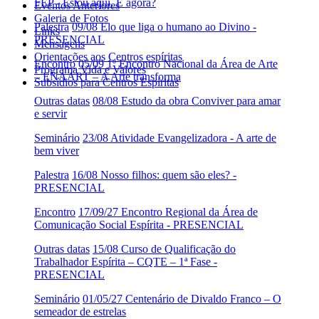
FEP - Estou aqui. E agora?
Eventos Anteriores
Galeria de Fotos
Palestra
09/08 Elo que liga o humano ao Divino -
Links
PRESENCIAL
Mensagens
Orientações aos Centros espíritas
Encontro
05/09 1º Encontro Nacional da Área de Arte
Programa Vida e Valores
– ENAART – A Arte transforma
Subsídios para Centros Espíritas
Outras datas
08/08 Estudo da obra Conviver para amar
e servir
Seminário
23/08 Atividade Evangelizadora - A arte de
bem viver
Palestra
16/08 Nosso filhos: quem são eles? -
PRESENCIAL
Encontro
17/09/27 Encontro Regional da Área de
Comunicação Social Espírita - PRESENCIAL
Outras datas
15/08 Curso de Qualificação do
Trabalhador Espírita – CQTE – 1ª Fase -
PRESENCIAL
Seminário
01/05/27 Centenário de Divaldo Franco – O
semeador de estrelas