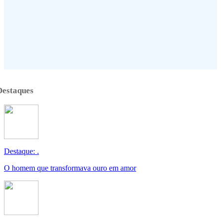
Destaques
Destaque: .
O homem que transformava ouro em amor