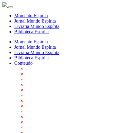
Momento Espírita
Jornal Mundo Espírita
Livraria Mundo Espírita
Biblioteca Espírita
Momento Espírita
Jornal Mundo Espírita
Livraria Mundo Espírita
Biblioteca Espírita
Conteúdo
Agenda da FEP
Allan Kardec
Biblioteca Virtual Espírita
Biografias
Cartões virtuais
Casas Espíritas
Conheça o Espiritismo
Datas Importantes ao Movimento Espírita
Departamentos
Editora FEP
Eventos Anteriores
Galeria de Fotos
Links