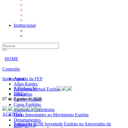
Mensagens
Orientações aos Centros espíritas
Programa Vida e Valores
Subsídios para Centros Espíritas
Institucional
A Federação
URE's
HOME
Conteúdo
Institucional
Agenda da FEP
Allan Kardec
A Federação
Biblioteca Virtual Espírita
URE's
Biografias
07 de Agosto de 2026
Cartões virtuais
Casas Espíritas
Conheça o Espiritismo
AGENDA
Datas Importantes ao Movimento Espírita
Departamentos
Seminário
22/08 Juventude Espírita no Aniversário da
Editora FEP