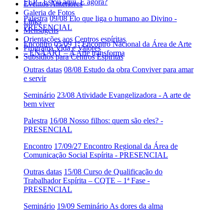
FEP - Estou aqui. E agora?
Eventos Anteriores
Galeria de Fotos
Palestra
09/08 Elo que liga o humano ao Divino -
Links
PRESENCIAL
Mensagens
Orientações aos Centros espíritas
Encontro
05/09 1º Encontro Nacional da Área de Arte
Programa Vida e Valores
– ENAART – A Arte transforma
Subsídios para Centros Espíritas
Outras datas
08/08 Estudo da obra Conviver para amar
e servir
Seminário
23/08 Atividade Evangelizadora - A arte de
bem viver
Palestra
16/08 Nosso filhos: quem são eles? -
PRESENCIAL
Encontro
17/09/27 Encontro Regional da Área de
Comunicação Social Espírita - PRESENCIAL
Outras datas
15/08 Curso de Qualificação do
Trabalhador Espírita – CQTE – 1ª Fase -
PRESENCIAL
Seminário
19/09 Seminário As dores da alma