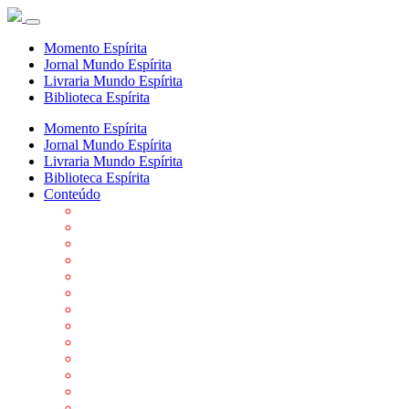
Momento Espírita
Jornal Mundo Espírita
Livraria Mundo Espírita
Biblioteca Espírita
Momento Espírita
Jornal Mundo Espírita
Livraria Mundo Espírita
Biblioteca Espírita
Conteúdo
Agenda da FEP
Allan Kardec
Biblioteca Virtual Espírita
Biografias
Cartões virtuais
Casas Espíritas
Conheça o Espiritismo
Datas Importantes ao Movimento Espírita
Departamentos
Editora FEP
Eventos Anteriores
Galeria de Fotos
Links