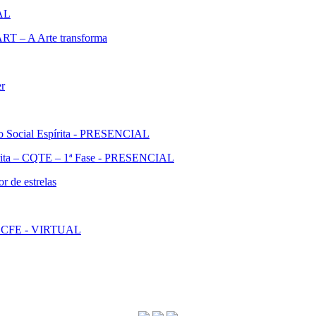
IAL
ART – A Arte transforma
er
ão Social Espírita - PRESENCIAL
pírita – CQTE – 1ª Fase - PRESENCIAL
r de estrelas
l - CFE - VIRTUAL