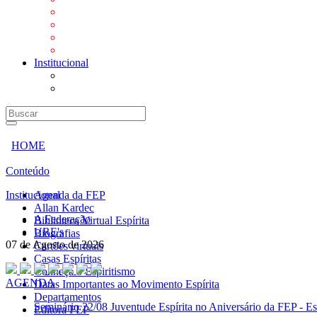
Mensagens
Orientações aos Centros espíritas
Programa Vida e Valores
Subsídios para Centros Espíritas
Institucional
A Federação
URE's
HOME
Conteúdo
Institucional
Agenda da FEP
Allan Kardec
A Federação
Biblioteca Virtual Espírita
URE's
Biografias
07 de Agosto de 2026
Cartões virtuais
Casas Espíritas
Conheça o Espiritismo
AGENDA
Datas Importantes ao Movimento Espírita
Departamentos
Seminário
22/08 Juventude Espírita no Aniversário da FEP - Es
Editora FEP