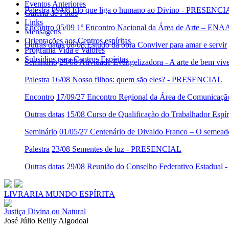
Eventos Anteriores
Palestra
09/08 Elo que liga o humano ao Divino - PRESENC
Galeria de Fotos
Links
Encontro
05/09 1º Encontro Nacional da Área de Arte – ENA
Mensagens
Orientações aos Centros espíritas
Outras datas
08/08 Estudo da obra Conviver para amar e servir
Programa Vida e Valores
Subsídios para Centros Espíritas
Seminário
23/08 Atividade Evangelizadora - A arte de bem viv
Palestra
16/08 Nosso filhos: quem são eles? - PRESENCIAL
Encontro
17/09/27 Encontro Regional da Área de Comunicaç
Outras datas
15/08 Curso de Qualificação do Trabalhador Es
Seminário
01/05/27 Centenário de Divaldo Franco – O semeado
Palestra
23/08 Sementes de luz - PRESENCIAL
Outras datas
29/08 Reunião do Conselho Federativo Estadua
LIVRARIA MUNDO ESPÍRITA
Justiça Divina ou Natural
José Júlio Reilly Algodoal