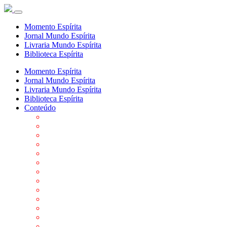
Momento Espírita
Jornal Mundo Espírita
Livraria Mundo Espírita
Biblioteca Espírita
Momento Espírita
Jornal Mundo Espírita
Livraria Mundo Espírita
Biblioteca Espírita
Conteúdo
Agenda da FEP
Allan Kardec
Biblioteca Virtual Espírita
Biografias
Cartões virtuais
Casas Espíritas
Conheça o Espiritismo
Datas Importantes ao Movimento Espírita
Departamentos
Editora FEP
Eventos Anteriores
Galeria de Fotos
Links