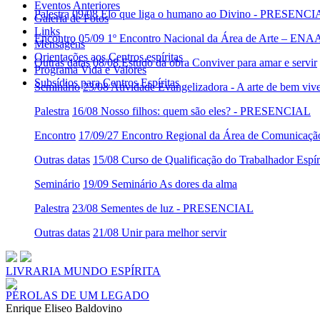
Eventos Anteriores
Palestra
09/08 Elo que liga o humano ao Divino - PRESENC
Galeria de Fotos
Links
Encontro
05/09 1º Encontro Nacional da Área de Arte – ENA
Mensagens
Orientações aos Centros espíritas
Outras datas
08/08 Estudo da obra Conviver para amar e servir
Programa Vida e Valores
Subsídios para Centros Espíritas
Seminário
23/08 Atividade Evangelizadora - A arte de bem viv
Palestra
16/08 Nosso filhos: quem são eles? - PRESENCIAL
Encontro
17/09/27 Encontro Regional da Área de Comunicaç
Outras datas
15/08 Curso de Qualificação do Trabalhador Es
Seminário
19/09 Seminário As dores da alma
Palestra
23/08 Sementes de luz - PRESENCIAL
Outras datas
21/08 Unir para melhor servir
LIVRARIA MUNDO ESPÍRITA
PÉROLAS DE UM LEGADO
Enrique Eliseo Baldovino