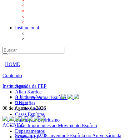
Mensagens
Orientações aos Centros espíritas
Programa Vida e Valores
Subsídios para Centros Espíritas
Institucional
A Federação
URE's
HOME
Conteúdo
Institucional
Agenda da FEP
Allan Kardec
A Federação
Biblioteca Virtual Espírita
URE's
Biografias
08 de Agosto de 2026
Cartões virtuais
Casas Espíritas
Conheça o Espiritismo
AGENDA
Datas Importantes ao Movimento Espírita
Departamentos
Seminário
22/08 Juventude Espírita no Aniversário da
Editora FEP