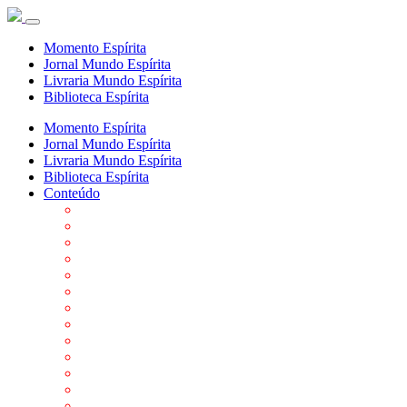
Momento Espírita
Jornal Mundo Espírita
Livraria Mundo Espírita
Biblioteca Espírita
Momento Espírita
Jornal Mundo Espírita
Livraria Mundo Espírita
Biblioteca Espírita
Conteúdo
Agenda da FEP
Allan Kardec
Biblioteca Virtual Espírita
Biografias
Cartões virtuais
Casas Espíritas
Conheça o Espiritismo
Datas Importantes ao Movimento Espírita
Departamentos
Editora FEP
Eventos Anteriores
Galeria de Fotos
Links