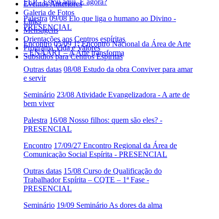
FEP - Estou aqui. E agora?
Eventos Anteriores
Galeria de Fotos
Palestra
09/08 Elo que liga o humano ao Divino -
Links
PRESENCIAL
Mensagens
Orientações aos Centros espíritas
Encontro
05/09 1º Encontro Nacional da Área de Arte
Programa Vida e Valores
– ENAART – A Arte transforma
Subsídios para Centros Espíritas
Outras datas
08/08 Estudo da obra Conviver para amar
e servir
Seminário
23/08 Atividade Evangelizadora - A arte de
bem viver
Palestra
16/08 Nosso filhos: quem são eles? -
PRESENCIAL
Encontro
17/09/27 Encontro Regional da Área de
Comunicação Social Espírita - PRESENCIAL
Outras datas
15/08 Curso de Qualificação do
Trabalhador Espírita – CQTE – 1ª Fase -
PRESENCIAL
Seminário
19/09 Seminário As dores da alma