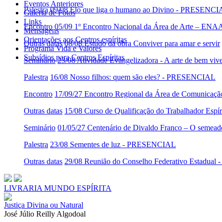
Eventos Anteriores
Palestra
09/08 Elo que liga o humano ao Divino - PRESENC
Galeria de Fotos
Links
Encontro
05/09 1º Encontro Nacional da Área de Arte – ENA
Mensagens
Orientações aos Centros espíritas
Outras datas
08/08 Estudo da obra Conviver para amar e servir
Programa Vida e Valores
Subsídios para Centros Espíritas
Seminário
23/08 Atividade Evangelizadora - A arte de bem viv
Palestra
16/08 Nosso filhos: quem são eles? - PRESENCIAL
Encontro
17/09/27 Encontro Regional da Área de Comunicaç
Outras datas
15/08 Curso de Qualificação do Trabalhador Es
Seminário
01/05/27 Centenário de Divaldo Franco – O semeado
Palestra
23/08 Sementes de luz - PRESENCIAL
Outras datas
29/08 Reunião do Conselho Federativo Estadua
LIVRARIA MUNDO ESPÍRITA
Justiça Divina ou Natural
José Júlio Reilly Algodoal