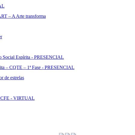
IAL
ART – A Arte transforma
er
ão Social Espírita - PRESENCIAL
pírita – CQTE – 1ª Fase - PRESENCIAL
r de estrelas
l - CFE - VIRTUAL