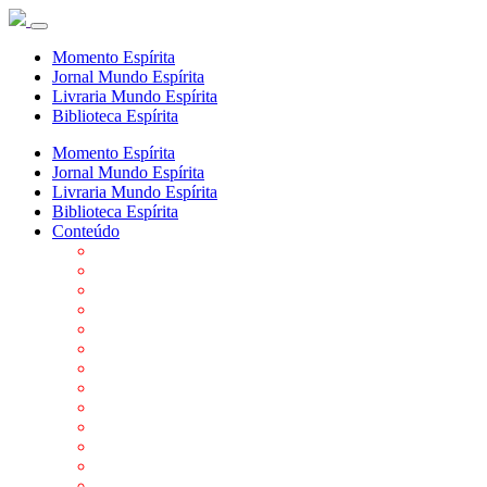
Momento Espírita
Jornal Mundo Espírita
Livraria Mundo Espírita
Biblioteca Espírita
Momento Espírita
Jornal Mundo Espírita
Livraria Mundo Espírita
Biblioteca Espírita
Conteúdo
Agenda da FEP
Allan Kardec
Biblioteca Virtual Espírita
Biografias
Cartões virtuais
Casas Espíritas
Conheça o Espiritismo
Datas Importantes ao Movimento Espírita
Departamentos
Editora FEP
Eventos Anteriores
Galeria de Fotos
Links