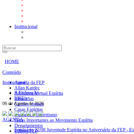
Mensagens
Orientações aos Centros espíritas
Programa Vida e Valores
Subsídios para Centros Espíritas
Institucional
A Federação
URE's
HOME
Conteúdo
Institucional
Agenda da FEP
Allan Kardec
A Federação
Biblioteca Virtual Espírita
URE's
Biografias
06 de Agosto de 2026
Cartões virtuais
Casas Espíritas
Conheça o Espiritismo
AGENDA
Datas Importantes ao Movimento Espírita
Departamentos
Seminário
22/08 Juventude Espírita no Aniversário da FEP - Es
Editora FEP