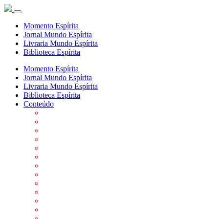
Momento Espírita
Jornal Mundo Espírita
Livraria Mundo Espírita
Biblioteca Espírita
Momento Espírita
Jornal Mundo Espírita
Livraria Mundo Espírita
Biblioteca Espírita
Conteúdo
Agenda da FEP
Allan Kardec
Biblioteca Virtual Espírita
Biografias
Cartões virtuais
Casas Espíritas
Conheça o Espiritismo
Datas Importantes ao Movimento Espírita
Departamentos
Editora FEP
Eventos Anteriores
Galeria de Fotos
Links