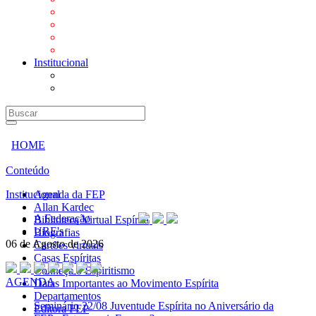
Mensagens
Orientações aos Centros espíritas
Programa Vida e Valores
Subsídios para Centros Espíritas
Institucional
A Federação
URE's
HOME
Conteúdo
Institucional
Agenda da FEP
Allan Kardec
A Federação
Biblioteca Virtual Espírita
URE's
Biografias
06 de Agosto de 2026
Cartões virtuais
Casas Espíritas
Conheça o Espiritismo
AGENDA
Datas Importantes ao Movimento Espírita
Departamentos
Seminário
22/08 Juventude Espírita no Aniversário da
Editora FEP