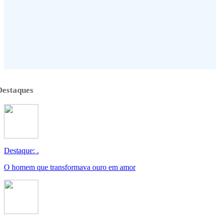
Destaques
Destaque: .
O homem que transformava ouro em amor