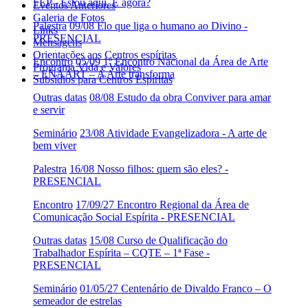
FEP - Estou aqui. E agora?
Eventos Anteriores
Galeria de Fotos
Palestra
09/08 Elo que liga o humano ao Divino -
Links
PRESENCIAL
Mensagens
Orientações aos Centros espíritas
Encontro
05/09 1º Encontro Nacional da Área de Arte
Programa Vida e Valores
– ENAART – A Arte transforma
Subsídios para Centros Espíritas
Outras datas
08/08 Estudo da obra Conviver para amar
e servir
Seminário
23/08 Atividade Evangelizadora - A arte de
bem viver
Palestra
16/08 Nosso filhos: quem são eles? -
PRESENCIAL
Encontro
17/09/27 Encontro Regional da Área de
Comunicação Social Espírita - PRESENCIAL
Outras datas
15/08 Curso de Qualificação do
Trabalhador Espírita – CQTE – 1ª Fase -
PRESENCIAL
Seminário
01/05/27 Centenário de Divaldo Franco – O
semeador de estrelas