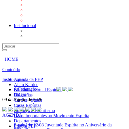
Mensagens
Orientações aos Centros espíritas
Programa Vida e Valores
Subsídios para Centros Espíritas
Institucional
A Federação
URE's
HOME
Conteúdo
Institucional
Agenda da FEP
Allan Kardec
A Federação
Biblioteca Virtual Espírita
URE's
Biografias
09 de Agosto de 2026
Cartões virtuais
Casas Espíritas
Conheça o Espiritismo
AGENDA
Datas Importantes ao Movimento Espírita
Departamentos
Seminário
22/08 Juventude Espírita no Aniversário da
Editora FEP