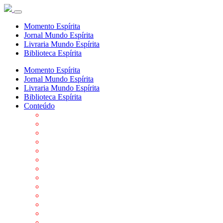
Momento Espírita
Jornal Mundo Espírita
Livraria Mundo Espírita
Biblioteca Espírita
Momento Espírita
Jornal Mundo Espírita
Livraria Mundo Espírita
Biblioteca Espírita
Conteúdo
Agenda da FEP
Allan Kardec
Biblioteca Virtual Espírita
Biografias
Cartões virtuais
Casas Espíritas
Conheça o Espiritismo
Datas Importantes ao Movimento Espírita
Departamentos
Editora FEP
Eventos Anteriores
Galeria de Fotos
Links