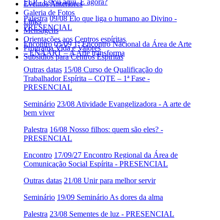
FEP - Estou aqui. E agora?
Eventos Anteriores
Galeria de Fotos
Palestra
09/08 Elo que liga o humano ao Divino -
Links
PRESENCIAL
Mensagens
Orientações aos Centros espíritas
Encontro
05/09 1º Encontro Nacional da Área de Arte
Programa Vida e Valores
– ENAART – A Arte transforma
Subsídios para Centros Espíritas
Outras datas
15/08 Curso de Qualificação do
Trabalhador Espírita – CQTE – 1ª Fase -
PRESENCIAL
Seminário
23/08 Atividade Evangelizadora - A arte de
bem viver
Palestra
16/08 Nosso filhos: quem são eles? -
PRESENCIAL
Encontro
17/09/27 Encontro Regional da Área de
Comunicação Social Espírita - PRESENCIAL
Outras datas
21/08 Unir para melhor servir
Seminário
19/09 Seminário As dores da alma
Palestra
23/08 Sementes de luz - PRESENCIAL