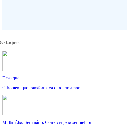
Destaques
Destaque: .
O homem que transformava ouro em amor
Multimídia: Seminário: Conviver para ser melhor