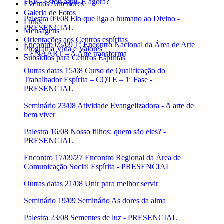
FEP - Estou aqui. E agora?
Eventos Anteriores
Galeria de Fotos
Palestra
09/08 Elo que liga o humano ao Divino -
Links
PRESENCIAL
Mensagens
Orientações aos Centros espíritas
Encontro
05/09 1º Encontro Nacional da Área de Arte
Programa Vida e Valores
– ENAART – A Arte transforma
Subsídios para Centros Espíritas
Outras datas
15/08 Curso de Qualificação do
Trabalhador Espírita – CQTE – 1ª Fase -
PRESENCIAL
Seminário
23/08 Atividade Evangelizadora - A arte de
bem viver
Palestra
16/08 Nosso filhos: quem são eles? -
PRESENCIAL
Encontro
17/09/27 Encontro Regional da Área de
Comunicação Social Espírita - PRESENCIAL
Outras datas
21/08 Unir para melhor servir
Seminário
19/09 Seminário As dores da alma
Palestra
23/08 Sementes de luz - PRESENCIAL