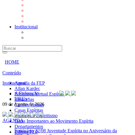
Mensagens
Orientações aos Centros espíritas
Programa Vida e Valores
Subsídios para Centros Espíritas
Institucional
A Federação
URE's
HOME
Conteúdo
Institucional
Agenda da FEP
Allan Kardec
A Federação
Biblioteca Virtual Espírita
URE's
Biografias
09 de Agosto de 2026
Cartões virtuais
Casas Espíritas
Conheça o Espiritismo
AGENDA
Datas Importantes ao Movimento Espírita
Departamentos
Seminário
22/08 Juventude Espírita no Aniversário da
Editora FEP