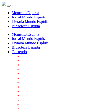
Momento Espírita
Jornal Mundo Espírita
Livraria Mundo Espírita
Biblioteca Espírita
Momento Espírita
Jornal Mundo Espírita
Livraria Mundo Espírita
Biblioteca Espírita
Conteúdo
Agenda da FEP
Allan Kardec
Biblioteca Virtual Espírita
Biografias
Cartões virtuais
Casas Espíritas
Conheça o Espiritismo
Datas Importantes ao Movimento Espírita
Departamentos
Editora FEP
Eventos Anteriores
Galeria de Fotos
Links