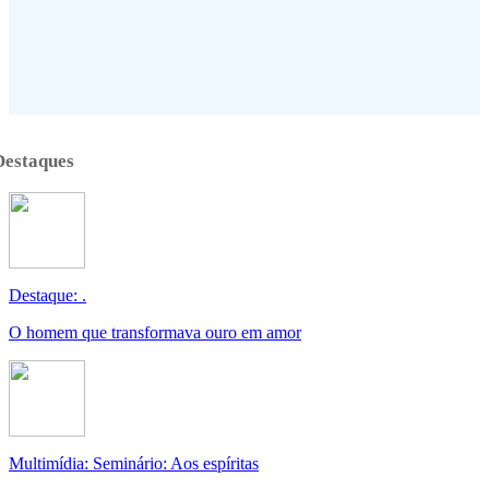
Destaques
Destaque: .
O homem que transformava ouro em amor
Multimídia: Seminário: Aos espíritas