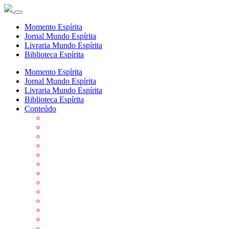
Momento Espírita
Jornal Mundo Espírita
Livraria Mundo Espírita
Biblioteca Espírita
Momento Espírita
Jornal Mundo Espírita
Livraria Mundo Espírita
Biblioteca Espírita
Conteúdo
Agenda da FEP
Allan Kardec
Biblioteca Virtual Espírita
Biografias
Cartões virtuais
Casas Espíritas
Conheça o Espiritismo
Datas Importantes ao Movimento Espírita
Departamentos
Editora FEP
Eventos Anteriores
Galeria de Fotos
Links