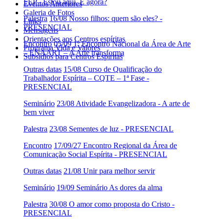
FEP - Estou aqui. E agora?
Eventos Anteriores
Galeria de Fotos
Palestra
16/08 Nosso filhos: quem são eles? -
Links
PRESENCIAL
Mensagens
Orientações aos Centros espíritas
Encontro
05/09 1º Encontro Nacional da Área de Arte
Programa Vida e Valores
– ENAART – A Arte transforma
Subsídios para Centros Espíritas
Outras datas
15/08 Curso de Qualificação do
Trabalhador Espírita – CQTE – 1ª Fase -
PRESENCIAL
Seminário
23/08 Atividade Evangelizadora - A arte de
bem viver
Palestra
23/08 Sementes de luz - PRESENCIAL
Encontro
17/09/27 Encontro Regional da Área de
Comunicação Social Espírita - PRESENCIAL
Outras datas
21/08 Unir para melhor servir
Seminário
19/09 Seminário As dores da alma
Palestra
30/08 O amor como proposta do Cristo -
PRESENCIAL