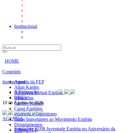
Mensagens
Orientações aos Centros espíritas
Programa Vida e Valores
Subsídios para Centros Espíritas
Institucional
A Federação
URE's
HOME
Conteúdo
Institucional
Agenda da FEP
Allan Kardec
A Federação
Biblioteca Virtual Espírita
URE's
Biografias
10 de Agosto de 2026
Cartões virtuais
Casas Espíritas
Conheça o Espiritismo
AGENDA
Datas Importantes ao Movimento Espírita
Departamentos
Seminário
22/08 Juventude Espírita no Aniversário da
Editora FEP