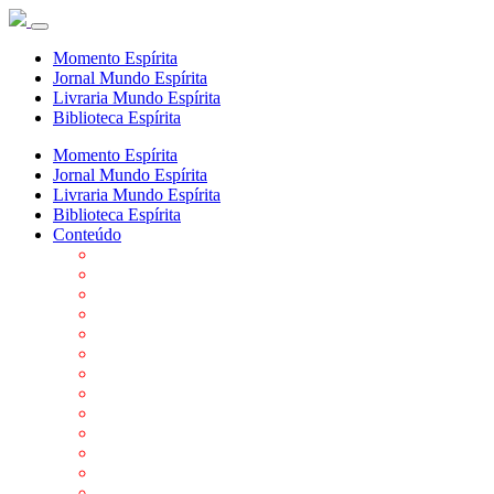
Momento Espírita
Jornal Mundo Espírita
Livraria Mundo Espírita
Biblioteca Espírita
Momento Espírita
Jornal Mundo Espírita
Livraria Mundo Espírita
Biblioteca Espírita
Conteúdo
Agenda da FEP
Allan Kardec
Biblioteca Virtual Espírita
Biografias
Cartões virtuais
Casas Espíritas
Conheça o Espiritismo
Datas Importantes ao Movimento Espírita
Departamentos
Editora FEP
Eventos Anteriores
Galeria de Fotos
Links