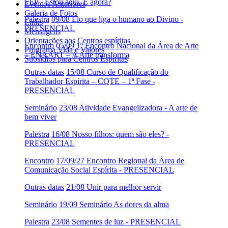
FEP - Estou aqui. E agora?
Eventos Anteriores
Galeria de Fotos
Palestra
09/08 Elo que liga o humano ao Divino -
Links
PRESENCIAL
Mensagens
Orientações aos Centros espíritas
Encontro
05/09 1º Encontro Nacional da Área de Arte
Programa Vida e Valores
– ENAART – A Arte transforma
Subsídios para Centros Espíritas
Outras datas
15/08 Curso de Qualificação do
Trabalhador Espírita – CQTE – 1ª Fase -
PRESENCIAL
Seminário
23/08 Atividade Evangelizadora - A arte de
bem viver
Palestra
16/08 Nosso filhos: quem são eles? -
PRESENCIAL
Encontro
17/09/27 Encontro Regional da Área de
Comunicação Social Espírita - PRESENCIAL
Outras datas
21/08 Unir para melhor servir
Seminário
19/09 Seminário As dores da alma
Palestra
23/08 Sementes de luz - PRESENCIAL