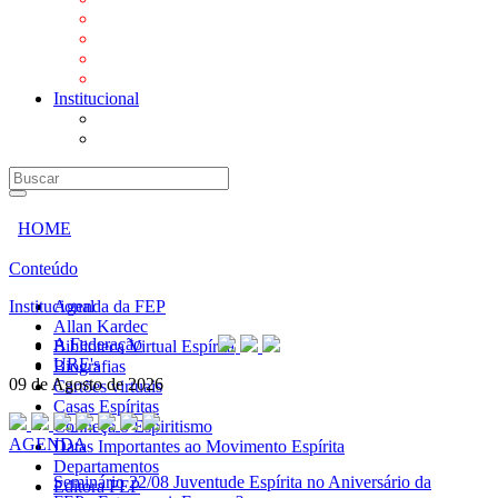
Mensagens
Orientações aos Centros espíritas
Programa Vida e Valores
Subsídios para Centros Espíritas
Institucional
A Federação
URE's
HOME
Conteúdo
Institucional
Agenda da FEP
Allan Kardec
A Federação
Biblioteca Virtual Espírita
URE's
Biografias
09 de Agosto de 2026
Cartões virtuais
Casas Espíritas
Conheça o Espiritismo
AGENDA
Datas Importantes ao Movimento Espírita
Departamentos
Seminário
22/08 Juventude Espírita no Aniversário da
Editora FEP